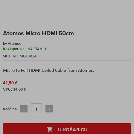
Skip
Atomos Micro HDMI 50cm
to
the
by
Atomos
beginning
Rok Isporuke:
NA STANJU
of
the
SKU
ATOMCAB014
images
gallery
Micro to Full HDMI Coiled Cable
from
Atomos
.
42,50 €
34,00 €
Količina
U KOŠARICU