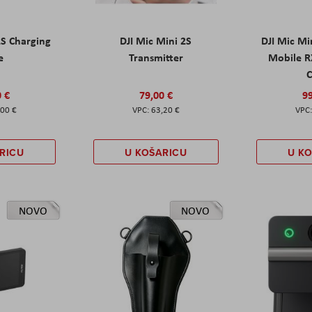
2S Charging
DJI Mic Mini 2S
DJI Mic Mi
e
Transmitter
Mobile R
C
0 €
79,00 €
99
,00 €
63,20 €
RICU
U KOŠARICU
U K
NOVO
NOVO