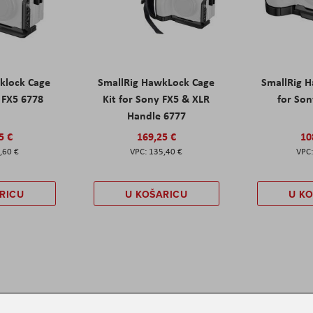
klock Cage
SmallRig HawkLock Cage
SmallRig 
y FX5 6778
Kit for Sony FX5 & XLR
for Son
Handle 6777
5 €
169,25 €
10
,60 €
135,40 €
RICU
U KOŠARICU
U K