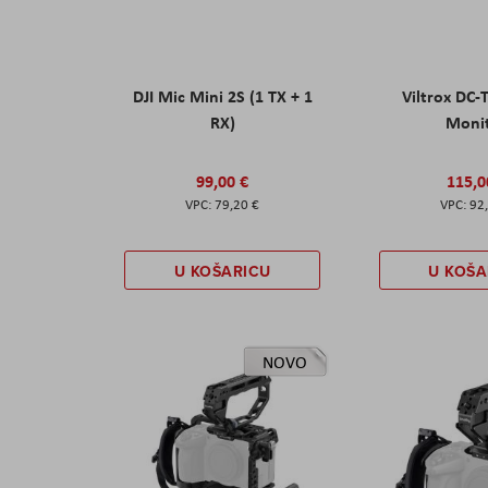
DJI Mic Mini 2S (1 TX + 1
Viltrox DC-
RX)
Moni
99,00 €
115,0
79,20 €
92
U KOŠARICU
U KOŠA
NOVO