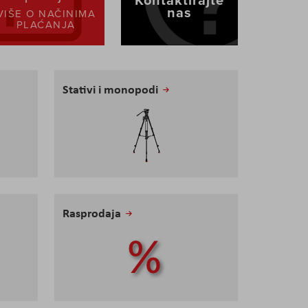
nas
VIŠE O NAČINIMA
PLAĆANJA
Stativi i monopodi
Rasprodaja