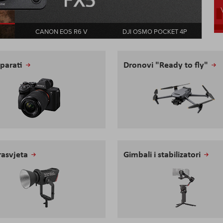
CANON EOS R6 V
DJI OSMO POCKET 4P
parati
Dronovi "Ready to fly"
rasvjeta
Gimbali i stabilizatori