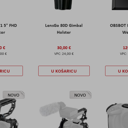
T1 5" FHD
LensGo 80D Gimbal
OBSBOT M
tor
Holster
W
0 €
30,00 €
12
,00 €
24,00 €
RICU
U KOŠARICU
U K
NOVO
NOVO