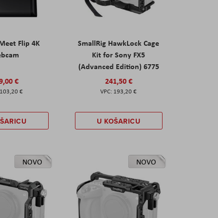
eet Flip 4K
SmallRig HawkLock Cage
ebcam
Kit for Sony FX5
(Advanced Edition) 6775
9,00 €
241,50 €
103,20 €
193,20 €
OŠARICU
U KOŠARICU
NOVO
NOVO