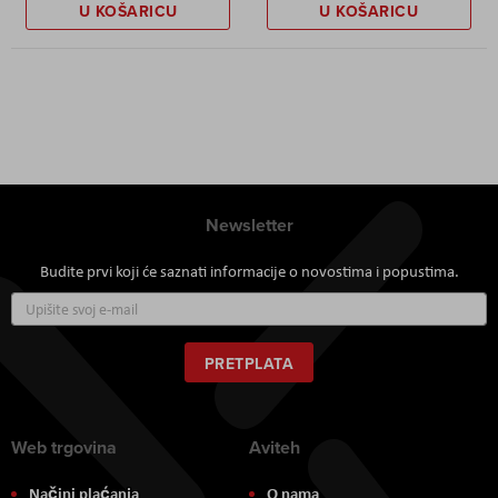
U KOŠARICU
U KOŠARICU
Newsletter
Budite prvi koji će saznati informacije o novostima i popustima.
Prijavite
se
za
naš
PRETPLATA
newsletter:
Web trgovina
Aviteh
Načini plaćanja
O nama