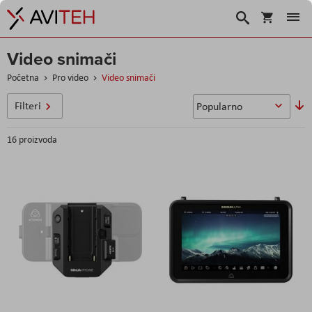
Košarica
Traži
Video snimači
Početna
Pro video
Video snimači
P
Filteri
si
16
proizvoda