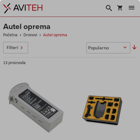
Košarica
Traži
Autel oprema
Početna
Dronovi
Autel oprema
P
Filteri
si
13
proizvoda