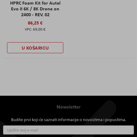
HPRC Foam Kit for Autel
Evo II 6K / 8K Drone on
2400 - REV. 02
86,25 €
69,00 €
U KOŠARICU
Newsletter
Budite prvi koji će saznati informacije o novostima i popustima.
Prijavite
se