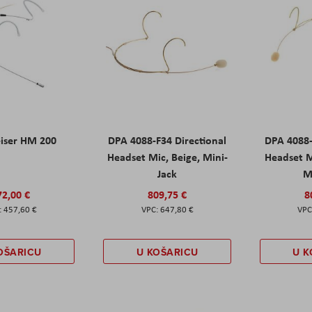
iser HM 200
DPA 4088-F34 Directional
DPA 4088-
Headset Mic, Beige, Mini-
Headset M
Jack
M
72,00 €
809,75 €
8
457,60 €
647,80 €
OŠARICU
U KOŠARICU
U K