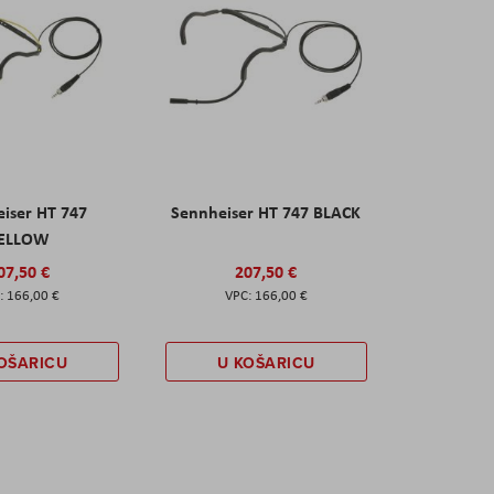
iser HT 747
Sennheiser HT 747 BLACK
ELLOW
07,50 €
207,50 €
166,00 €
166,00 €
OŠARICU
U KOŠARICU