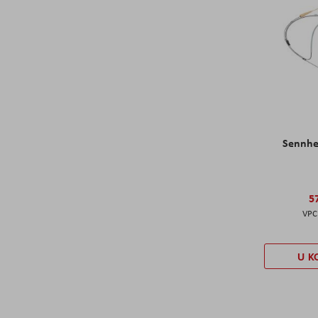
Sennhe
5
U K