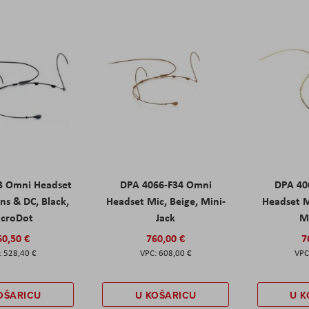
B Omni Headset
DPA 4066-F34 Omni
DPA 40
ns & DC, Black,
Headset Mic, Beige, Mini-
Headset M
croDot
Jack
M
60,50 €
760,00 €
7
528,40 €
608,00 €
OŠARICU
U KOŠARICU
U K