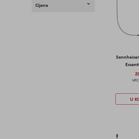
Cijena
Sennheise
Essent
2
U K