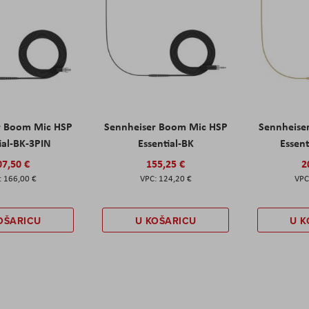
r Boom Mic HSP
Sennheiser Boom Mic HSP
Sennheise
ial-BK-3PIN
Essential-BK
Essent
07,50 €
155,25 €
2
166,00 €
124,20 €
OŠARICU
U KOŠARICU
U K