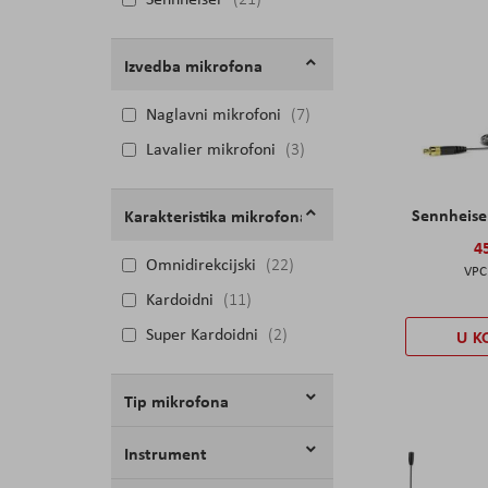
Izvedba mikrofona
Naglavni mikrofoni
7
Lavalier mikrofoni
3
Sennheise
Karakteristika mikrofona
4
Omnidirekcijski
22
Kardoidni
11
Super Kardoidni
2
U K
Tip mikrofona
Instrument