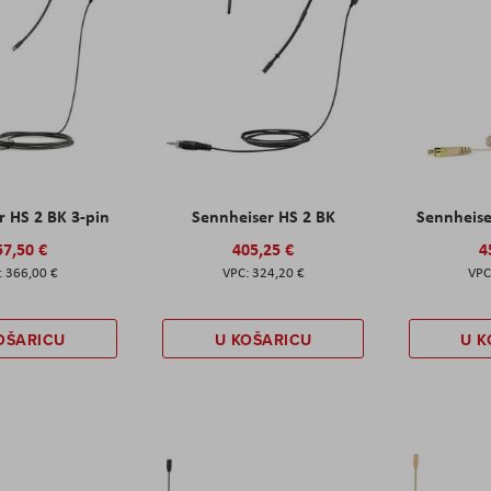
r HS 2 BK 3-pin
Sennheiser HS 2 BK
Sennheise
57,50 €
405,25 €
4
366,00 €
324,20 €
OŠARICU
U KOŠARICU
U K