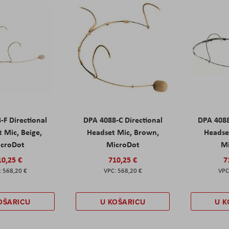
-F Directional
DPA 4088-C Directional
DPA 4088
 Mic, Beige,
Headset Mic, Brown,
Headset
croDot
MicroDot
M
10,25 €
710,25 €
7
568,20 €
568,20 €
OŠARICU
U KOŠARICU
U K