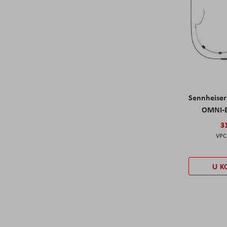
Sennheise
OMNI-B
3
U K