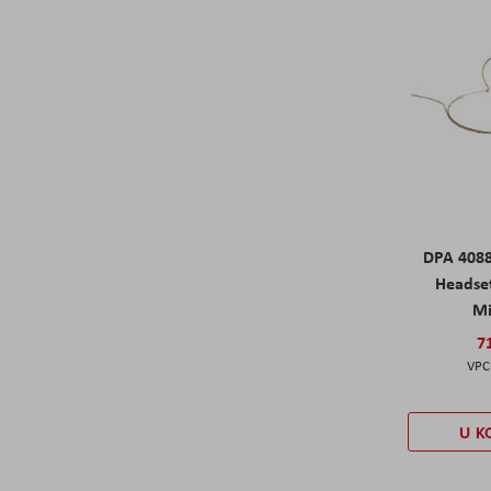
DPA 4088
Headset
Mi
7
U K