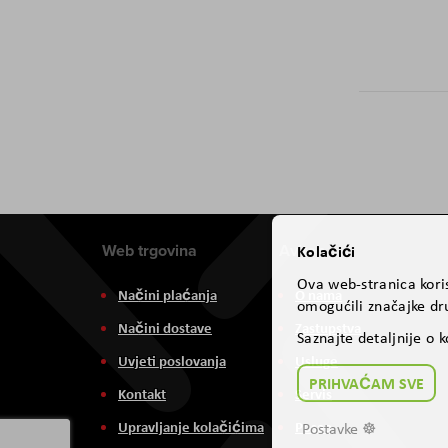
Web trgovina
Aviteh
Kolačići
Ova web-stranica koris
Načini plaćanja
O nama
omogućili značajke dru
Načini dostave
Zastupstva
Saznajte detaljnije o 
Uvjeti poslovanja
Usluge
PRIHVAĆAM SVE
Kontakt
Servis
Upravljanje kolačićima
Posao
Postavke ☸