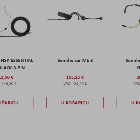
r HSP ESSENTIAL
Sennheiser ME 3
Sennhe
LACK-3-PIN
Y
11,50 €
155,25 €
2
249,20 €
124,20 €
OŠARICU
U KOŠARICU
U K