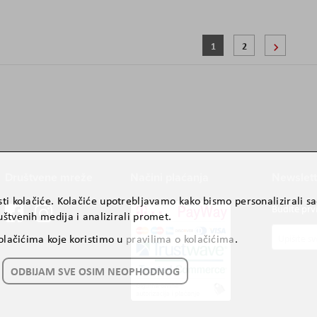
Stranica
Trenutno pregledavate st
Stranica
Stranic
Sljede
1
2
Društvene mreže
Načini plaćanja
Newslett
ti kolačiće. Kolačiće upotrebljavamo kako bismo personalizirali sad
Budite prv
štvenih medija i analizirali promet.
Prijavite
kolačićima koje koristimo u
pravilima o kolačićima
.
se
za
ODBIJAM SVE OSIM NEOPHODNOG
naš
newslette