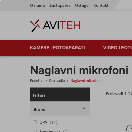
Preskoči
O nama
Zastupstva
Usluge
Kontakt
na
sadržaj
KAMERE I FOTOAPARATI
VIDEO I FO
Naglavni mikrofoni
Početna
Pro audio
Naglavni mikrofoni
Proizvodi
1
-
2
Filteri
Brand
DPA
14
Sennheiser
21