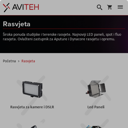
Košarica
Traži
Rasvjeta
Široka ponuda studijske i terenske rasvjete. Najnoviji LED paneli, spot i fluo
rasvjeta. Ovlašteni zastupnik za Aputure i Dynacore rasvjetu i opremu.
Početna
Rasvjeta
Rasvjeta za kamere i DSLR
Led Paneli