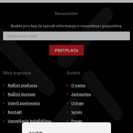
Newsletter
Budite prvi koji će saznati informacije o novostima i popustima.
Prijavite
se
za
naš
PRETPLATA
newsletter:
Web trgovina
Aviteh
Načini plaćanja
O nama
Načini dostave
Zastupstva
Uvjeti poslovanja
Usluge
Kontakt
Servis
Upravljanje kolačićima
Posao