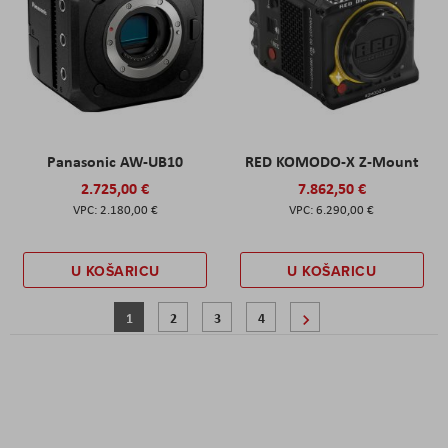
Panasonic AW-UB10
RED KOMODO-X Z-Mount
2.725,00 €
7.862,50 €
2.180,00 €
6.290,00 €
U KOŠARICU
U KOŠARICU
Stranica
Trenutno pregledavate stranicu
Stranica
Stranica
Stranica
Stranica
Sljedeće
1
2
3
4