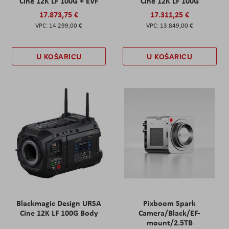
Cine 12K LF 100G + EVF
Cine 12K LF 100G
17.873,75 €
17.311,25 €
14.299,00 €
13.849,00 €
U KOŠARICU
U KOŠARICU
Blackmagic Design URSA
Pixboom Spark
Cine 12K LF 100G Body
Camera/Black/EF-
mount/2.5TB