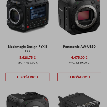
Blackmagic Design PYXIS
Panasonic AW-UB50
12K
5.623,75 €
4.475,00 €
4.499,00 €
3.580,00 €
U KOŠARICU
U KOŠARICU