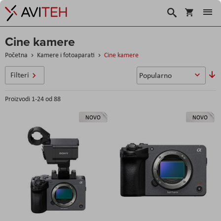
Košarica
Traži
Cine kamere
Početna
Kamere i fotoaparati
Cine kamere
P
Filteri
si
Proizvodi
1
-
24
od
88
NOVO
NOVO