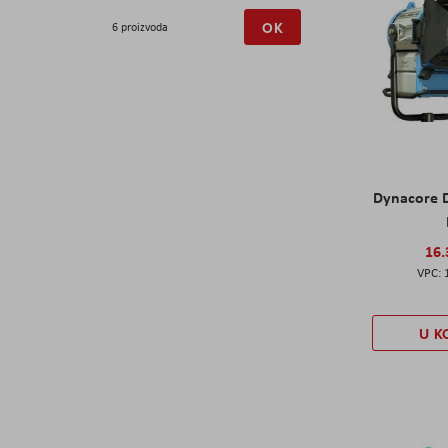
OK
6 proizvoda
Dynacore 
16.
U K