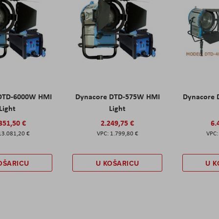
DTD-6000W HMI
Dynacore DTD-575W HMI
Dynacore
Light
Light
351,50 €
2.249,75 €
6.
13.081,20 €
1.799,80 €
OŠARICU
U KOŠARICU
U K