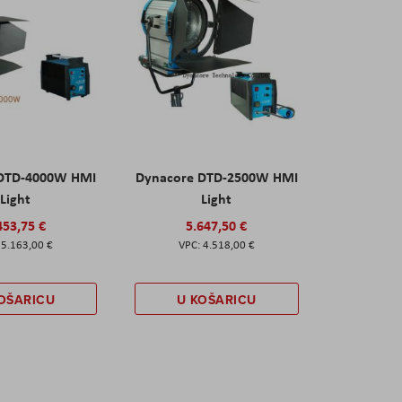
 DTD-4000W HMI
Dynacore DTD-2500W HMI
Light
Light
453,75 €
5.647,50 €
5.163,00 €
4.518,00 €
OŠARICU
U KOŠARICU