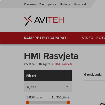
Preskoči
O nama
Zastupstva
Usluge
Kontakt
na
sadržaj
KAMERE I FOTOAPARATI
VIDEO I FO
HMI Rasvjeta
Početna
Rasvjeta
HMI Rasvjeta
6
proizvoda
Filteri
Cijena
1.838,00 €
16.351,99 €