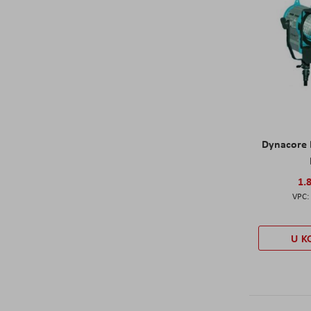
Dynacore
1.
U K