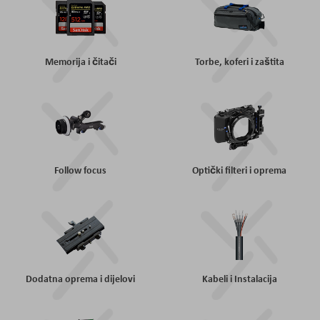
Memorija i čitači
Torbe, koferi i zaštita
Follow focus
Optički filteri i oprema
Dodatna oprema i dijelovi
Kabeli i Instalacija