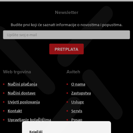
Newsletter
Budite prvi koji će saznati informacije o novostima i popustima.
Prijavite
se
za
naš
PRETPLATA
newsletter:
Web trgovina
Aviteh
Načini plaćanja
O nama
Načini dostave
Zastupstva
Uvjeti poslovanja
Usluge
Kontakt
Servis
Upravljanje kolačićima
Posao
Kolačići