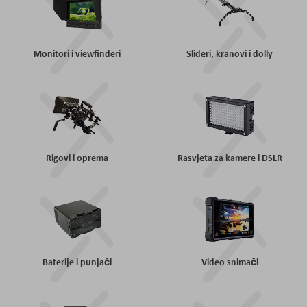
Monitori i viewfinderi
Slideri, kranovi i dolly
Rigovi i oprema
Rasvjeta za kamere i DSLR
Baterije i punjači
Video snimači