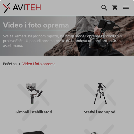
Košarica
Traži
Video i foto oprema
Sve za kameru na jednom mjestu, najnoviji modeli opreme renomiranih
proizvođača. U ponudi oprema preko 60 brandova uz konstantno širenje
asortimana.
Početna
Video i foto oprema
Gimbali i stabilizatori
Stativi i monopodi