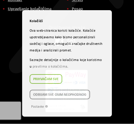
Upravljanje kolačićima
Posao
Kolačići
Društvene mreže
Ova web-stranica koristi kolačiće. Kolačiće
upotrebljavamo kako bismo personalizirali
sadržaj i oglase, omogućili značajke društvenih
medija i analizirali promet.
Načini plaćanja
Saznajte detaljnije o kolačićima koje koristimo
u
pravilima o kolačićima
.
PRIHVAĆAM SVE
ODBIJAM SVE OSIM NEOPHODNOG
Postavke ☸
Autorsko pravo © 2017 AVITEH Audio Video Tehnologije d.o.o. Sva prava
zadržana.