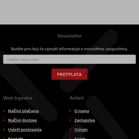
Newsletter
Budite prvi koji će saznati informacije o novostima i popustima.
Prijavite
se
za
naš
PRETPLATA
newsletter:
Web trgovina
Aviteh
Načini plaćanja
O nama
Načini dostave
Zastupstva
Uvjeti poslovanja
Usluge
Kontakt
Servis