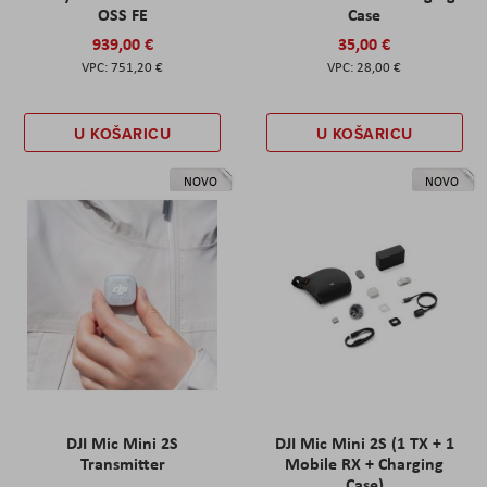
OSS FE
Case
939,00 €
35,00 €
751,20 €
28,00 €
U KOŠARICU
U KOŠARICU
NOVO
NOVO
DJI Mic Mini 2S
DJI Mic Mini 2S (1 TX + 1
Transmitter
Mobile RX + Charging
Case)