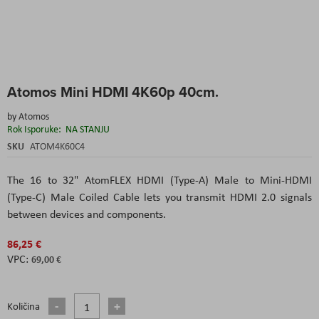
Skip
Atomos Mini HDMI 4K60p 40cm.
to
the
by
Atomos
beginning
Rok Isporuke:
NA STANJU
of
the
SKU
ATOM4K60C4
images
gallery
The 16 to 32" AtomFLEX HDMI (Type-A) Male to Mini-HDMI
(Type-C) Male Coiled Cable lets you transmit HDMI 2.0 signals
between devices and components.
86,25 €
69,00 €
Količina