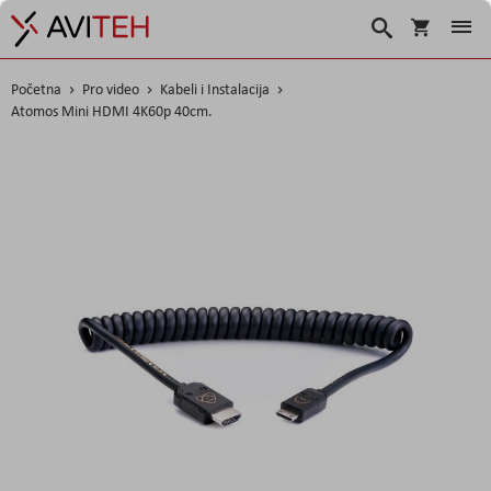
Košarica
Traži
Početna
Pro video
Kabeli i Instalacija
Atomos Mini HDMI 4K60p 40cm.
Skip
to
the
end
of
the
images
gallery