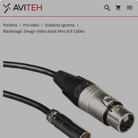
Košarica
Traži
Početna
Pro video
Dodatna oprema
Blackmagic Design Video Assist Mini XLR Cables
Skip
to
the
end
of
the
images
gallery