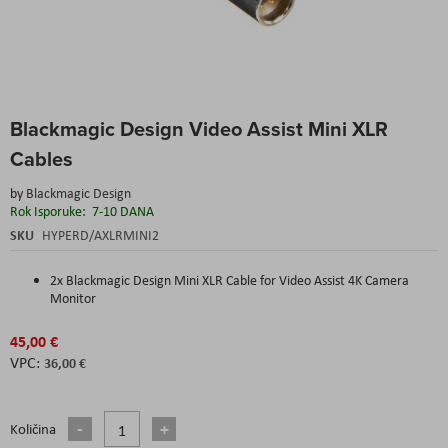
Skip
Blackmagic Design Video Assist Mini XLR
to
the
Cables
beginning
of
by
Blackmagic Design
the
Rok Isporuke:
7-10 DANA
images
SKU
HYPERD/AXLRMINI2
gallery
2x Blackmagic Design Mini XLR Cable for Video Assist 4K Camera
Monitor
45,00 €
36,00 €
Količina