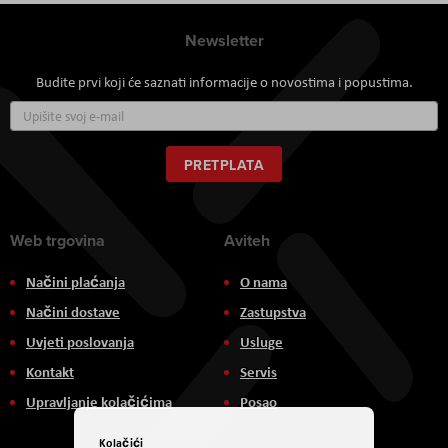
Newsletter
Budite prvi koji će saznati informacije o novostima i popustima.
Prijavite
se
za
naš
PRETPLATA
newsletter:
Web trgovina
Aviteh
Načini plaćanja
O nama
Načini dostave
Zastupstva
Uvjeti poslovanja
Usluge
Kontakt
Servis
Upravljanje kolačićima
Posao
Kolačići