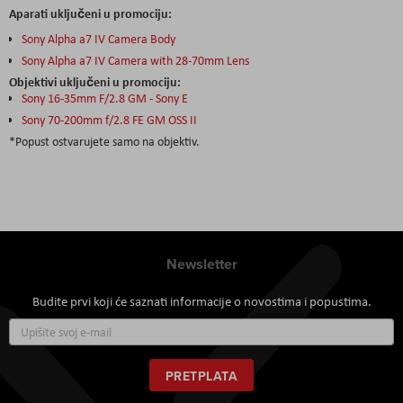
Aparati uključeni u promociju:
Sony Alpha a7 IV Camera Body
Sony Alpha a7 IV Camera with 28-70mm Lens
Objektivi uključeni u promociju:
Sony 16-35mm F/2.8 GM - Sony E
Sony 70-200mm f/2.8 FE GM OSS II
*Popust ostvarujete samo na objektiv.
Newsletter
Budite prvi koji će saznati informacije o novostima i popustima.
Prijavite
se
za
naš
PRETPLATA
newsletter: