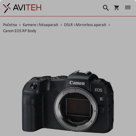
Košarica
Traži
Početna
Kamere i fotoaparati
DSLR i Mirrorless aparati
Canon EOS RP Body
Skip
to
the
end
of
the
images
gallery