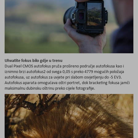
Uhvatite fokus bilo gdje u trenu
Dual Pixel CMOS autofokus pruža prošireno područje autofokusa kao i
iznimno brzi autofokus2 od svega 0,05 s preko 4779 mogućih položaja
autofokusa, uz autofokus za uvjete pri slabom osvjetljenju do -5 EV3.
Autofokus aparata omogućava oštri portret, dok bracketing fokusa jamči
maksimalnu dubinsku oštrinu preko cijele fotografije.