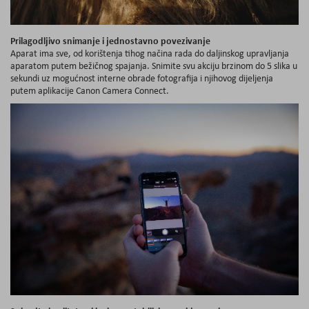
Prilagodljivo snimanje i jednostavno povezivanje
Aparat ima sve, od korištenja tihog načina rada do daljinskog upravljanja
aparatom putem bežičnog spajanja. Snimite svu akciju brzinom do 5 slika u
sekundi uz mogućnost interne obrade fotografija i njihovog dijeljenja
putem aplikacije Canon Camera Connect.