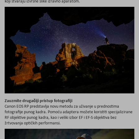
koji stvaraju izvrsne slike izravno aparatom.
Zauzmite drugačiji pristup fotografiji
Canon EOS RP predstavlja novu metodu za uživanje u prednostima
fotografije punog kadra. Pomoću adaptera možete koristiti specijalizirane
RF objektive punog kadra, kao i veliki izbor EF i EF-S objektiva bez
žrtvovanja optičkih performansi.