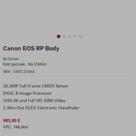
Skip
Canon EOS RP Body
to
the
by
Canon
beginning
Rok Isporuke:
NA STANJU
of
the
SKU
3380C193AA
images
gallery
26.2MP Full-Frame CMOS Sensor
DIGIC 8 Image Processor
UHD 4K and Full HD 1080 Video
2.36m-Dot OLED Electronic Viewfinder
985,00 €
788,00 €