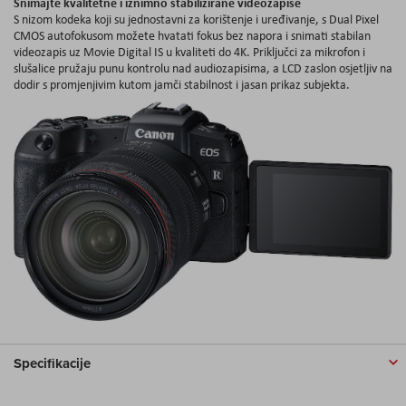
Snimajte kvalitetne i iznimno stabilizirane videozapise
S nizom kodeka koji su jednostavni za korištenje i uređivanje, s Dual Pixel
CMOS autofokusom možete hvatati fokus bez napora i snimati stabilan
videozapis uz Movie Digital IS u kvaliteti do 4K. Priključci za mikrofon i
slušalice pružaju punu kontrolu nad audiozapisima, a LCD zaslon osjetljiv na
dodir s promjenjivim kutom jamči stabilnost i jasan prikaz subjekta.
Specifikacije