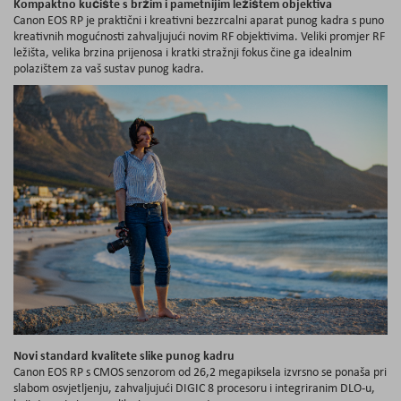
Kompaktno kućište s bržim i pametnijim ležištem objektiva
Canon EOS RP je praktični i kreativni bezzrcalni aparat punog kadra s puno
kreativnih mogućnosti zahvaljujući novim RF objektivima. Veliki promjer RF
ležišta, velika brzina prijenosa i kratki stražnji fokus čine ga idealnim
polazištem za vaš sustav punog kadra.
Novi standard kvalitete slike punog kadru
Canon EOS RP s CMOS senzorom od 26,2 megapiksela izvrsno se ponaša pri
slabom osvjetljenju, zahvaljujući DIGIC 8 procesoru i integriranim DLO-u,