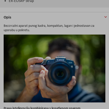
ER-EOSRP Strap
Opis
Bezzrcalni aparat punog kadra, kompaktan, lagan i jednostavan za
uporabu u pokretu.
Prava inteligencija kombinirana s kreativnom snagom