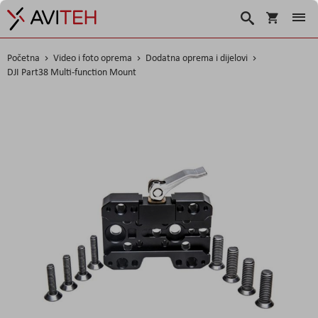
Košarica
Traži
Početna
Video i foto oprema
Dodatna oprema i dijelovi
DJI Part38 Multi-function Mount
Skip
to
the
end
of
the
images
gallery