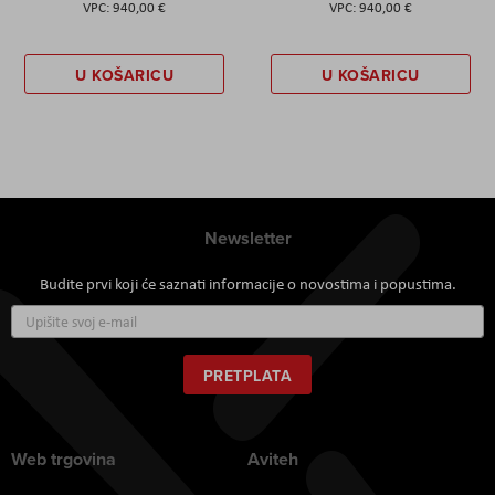
940,00 €
940,00 €
U KOŠARICU
U KOŠARICU
Newsletter
Budite prvi koji će saznati informacije o novostima i popustima.
Prijavite
se
za
naš
PRETPLATA
newsletter:
Web trgovina
Aviteh