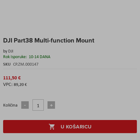
Skip
DJI Part38 Multi-function Mount
to
the
by
DJI
beginning
Rok Isporuke:
10-14 DANA
of
the
SKU
CP.ZM.000147
images
gallery
111,50 €
89,20 €
Količina
U KOŠARICU