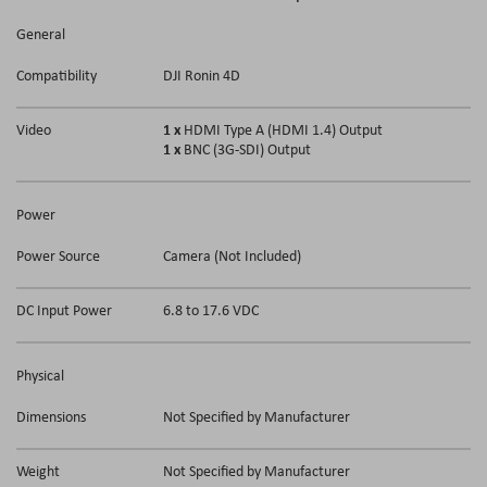
General
Compatibility
DJI Ronin 4D
1 x
Video
HDMI Type A (HDMI 1.4) Output
1 x
BNC (3G-SDI) Output
Power
Power Source
Camera (Not Included)
DC Input Power
6.8 to 17.6 VDC
Physical
Dimensions
Not Specified by Manufacturer
Weight
Not Specified by Manufacturer