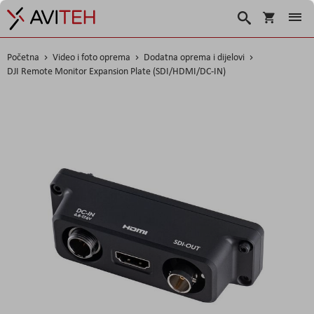
Košarica
Traži
Početna
Video i foto oprema
Dodatna oprema i dijelovi
DJI Remote Monitor Expansion Plate (SDI/HDMI/DC-IN)
Skip
to
the
end
of
the
images
gallery