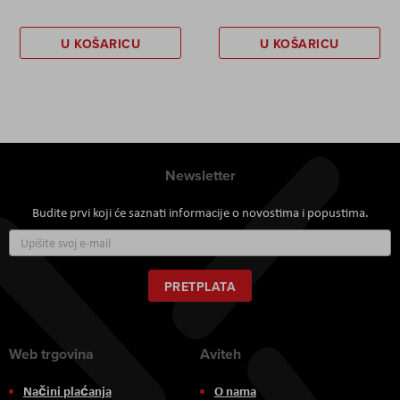
U KOŠARICU
U KOŠARICU
Newsletter
Budite prvi koji će saznati informacije o novostima i popustima.
Prijavite
se
za
naš
PRETPLATA
newsletter:
Web trgovina
Aviteh
Načini plaćanja
O nama