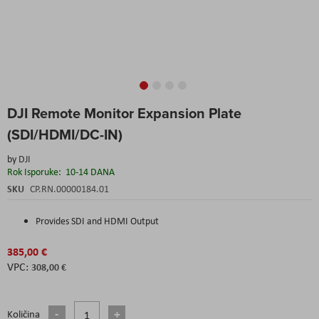
Skip
DJI Remote Monitor Expansion Plate
to
the
(SDI/HDMI/DC-IN)
beginning
of
by
DJI
the
Rok Isporuke:
10-14 DANA
images
SKU
CP.RN.00000184.01
gallery
Provides SDI and HDMI Output
385,00 €
308,00 €
Količina