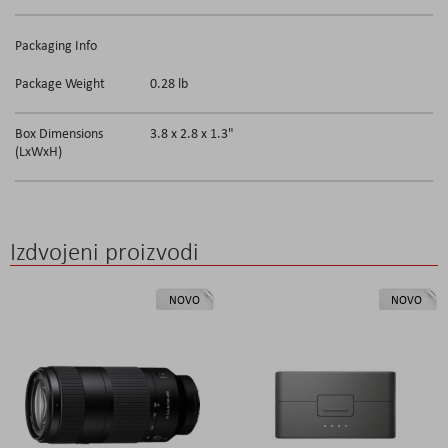
Packaging Info
Package Weight
0.28 lb
Box Dimensions
3.8 x 2.8 x 1.3"
(LxWxH)
Izdvojeni proizvodi
NOVO
NOVO