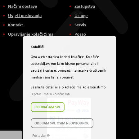
Načini dostave
Zastupstva
Uvjeti poslovanja
Usluge
Kontakt
Servis
Upravljanje kolačićima
Posao
Kolačići
Društvene mreže
Ova web-stranica koristi kolačiće. Kolačiće
upotrebljavamo kako bismo personalizirali
sadržaj i oglase, omogućili značajke društvenih
medija i analizirali promet.
Načini plaćanja
Saznajte detaljnije o kolačićima koje koristimo
u
pravilima o kolačićima
.
PRIHVAĆAM SVE
ODBIJAM SVE OSIM NEOPHODNOG
Postavke ☸