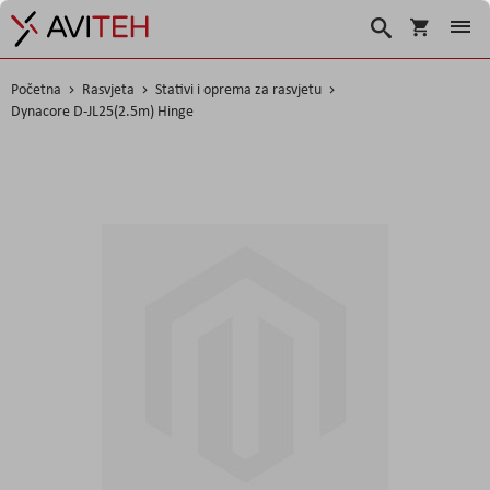
Košarica
Traži
Početna
Rasvjeta
Stativi i oprema za rasvjetu
Dynacore D-JL25(2.5m) Hinge
Skip
to
the
end
of
the
images
gallery