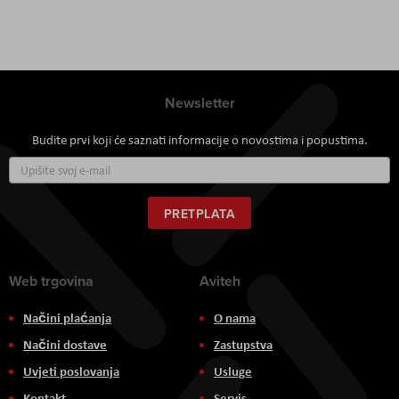
Newsletter
Budite prvi koji će saznati informacije o novostima i popustima.
Prijavite
se
za
naš
PRETPLATA
newsletter:
Web trgovina
Aviteh
Načini plaćanja
O nama
Načini dostave
Zastupstva
Uvjeti poslovanja
Usluge
Kontakt
Servis