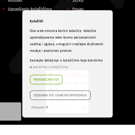
Upravljanje kolačićima
Posao
Kolačići
Društvene mreže
Ova web-stranica koristi kolačiće. Kolačiće
upotrebljavamo kako bismo personalizirali
sadržaj i oglase, omogućili značajke društvenih
medija i analizirali promet.
Načini plaćanja
Saznajte detaljnije o kolačićima koje koristimo
u
pravilima o kolačićima
.
PRIHVAĆAM SVE
ODBIJAM SVE OSIM NEOPHODNOG
Postavke ☸
Autorsko pravo © 2017 AVITEH Audio Video Tehnologije d.o.o. Sva prava
zadržana.