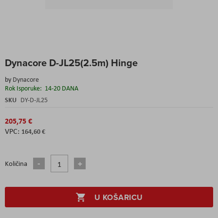
Skip
Dynacore D-JL25(2.5m) Hinge
to
the
by
Dynacore
beginning
Rok Isporuke:
14-20 DANA
of
the
SKU
DY-D-JL25
images
gallery
205,75 €
164,60 €
Količina
U KOŠARICU