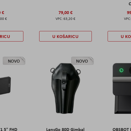
C
0 €
79,00 €
99
,00 €
63,20 €
RICU
U KOŠARICU
U K
NOVO
NOVO
T1 5" FHD
LensGo 80D Gimbal
OBSBOT M