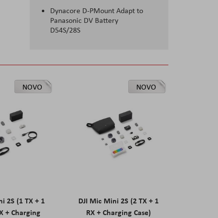
Dynacore D-PMount Adapt to
Panasonic DV Battery
D54S/28S
NOVO
NOVO
ni 2S (1 TX + 1
DJI Mic Mini 2S (2 TX + 1
X + Charging
RX + Charging Case)