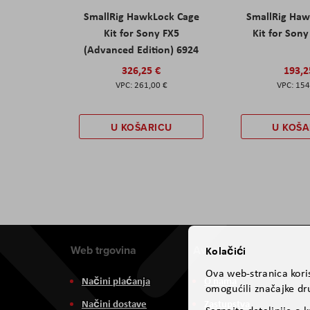
SmallRig HawkLock Cage
SmallRig Haw
Kit for Sony FX5
Kit for Son
(Advanced Edition) 6924
326,25 €
193,2
261,00 €
154
U KOŠARICU
U KOŠA
Web trgovina
Aviteh
Kolačići
Ova web-stranica koris
Načini plaćanja
O nama
omogućili značajke dru
Načini dostave
Zastupstva