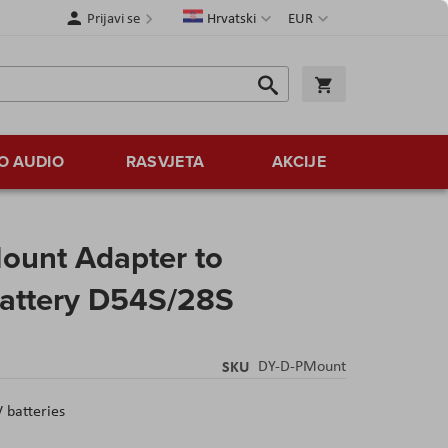
Jezik
Valuta
Prijavi se
Hrvatski
EUR
Traži
Košarica
Traži
O AUDIO
RASVJETA
AKCIJE
ount Adapter to
attery D54S/28S
SKU
DY-D-PMount
 batteries