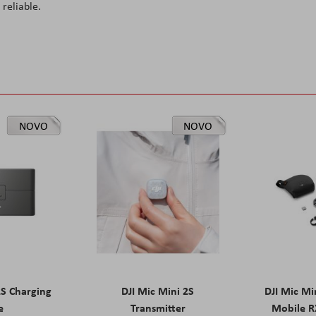
reliable.
NOVO
NOVO
2S Charging
DJI Mic Mini 2S
DJI Mic Mi
e
Transmitter
Mobile R