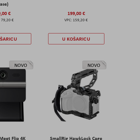
ase)
,00 €
199,00 €
79,20 €
159,20 €
OŠARICU
U KOŠARICU
NOVO
NOVO
eet Flip 4K
SmallRig HawkLock Cage