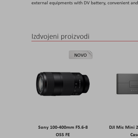
external equipments with DV battery, convenient and 
the
images
gallery
Izdvojeni proizvodi
NOVO
Sony 100-400mm F5.6-8
DJI Mic Mini 
OSS FE
Cas