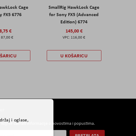
HawkLock Cage
SmallRig HawkLock Cage
y FX5 6776
for Sony FX5 (Advanced
Edition) 6774
8,75 €
145,00 €
87,00 €
116,00 €
OŠARICU
U KOŠARICU
er
ržaj i oglase,
i koji će saznati informacije o novostima i popustima.
PRETPLATA