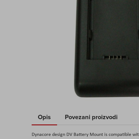
Skip
to
Opis
Povezani proizvodi
the
beginning
Dynacore design DV Battery Mount is compatible wit
of