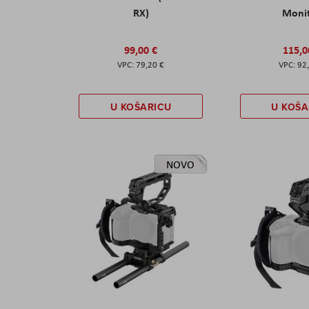
RX)
Moni
99,00 €
115,0
79,20 €
92
U KOŠARICU
U KOŠA
NOVO