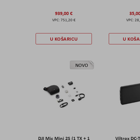
939,00 €
35,0
751,20 €
28
U KOŠARICU
U KOŠA
NOVO
DJI Mic Mini 2S (1 TX + 1
Viltrox DC-