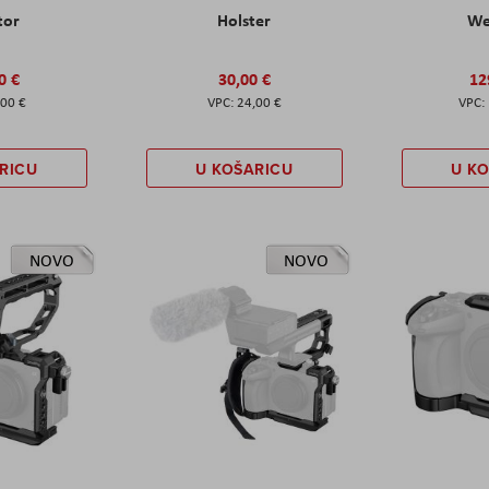
tor
Holster
W
0 €
30,00 €
12
,00 €
24,00 €
RICU
U KOŠARICU
U K
NOVO
NOVO