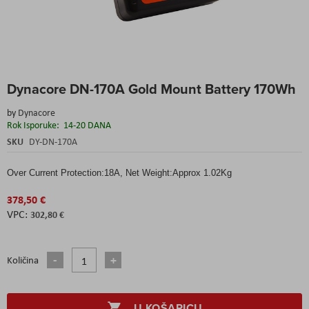
Skip
Dynacore DN-170A Gold Mount Battery 170Wh
to
the
by
Dynacore
beginning
Rok Isporuke:
14-20 DANA
of
the
SKU
DY-DN-170A
images
gallery
Over Current Protection:18A, Net Weight:Approx 1.02Kg
378,50 €
302,80 €
Količina
U KOŠARICU