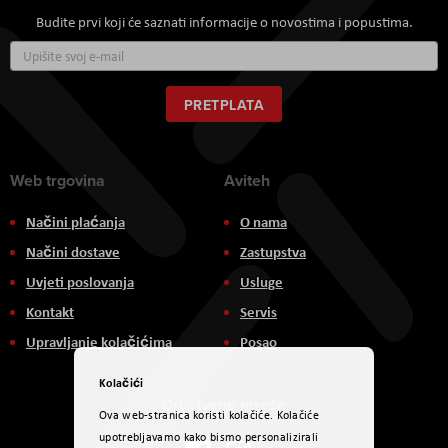
Budite prvi koji će saznati informacije o novostima i popustima.
Prijavite
se
za
naš
PRETPLATA
newsletter:
Web trgovina
Aviteh
Načini plaćanja
O nama
Načini dostave
Zastupstva
Uvjeti poslovanja
Usluge
Kontakt
Servis
Upravljanje kolačićima
Posao
Kolačići
Društvene mreže
Ova web-stranica koristi kolačiće. Kolačiće
upotrebljavamo kako bismo personalizirali