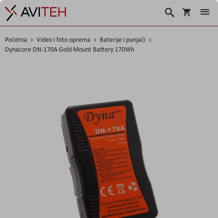
Košarica
Traži
Početna
Video i foto oprema
Baterije i punjači
Dynacore DN-170A Gold Mount Battery 170Wh
Skip
to
the
end
of
the
images
gallery