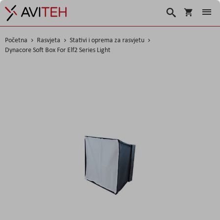
Košarica
Traži
Početna
Rasvjeta
Stativi i oprema za rasvjetu
Dynacore Soft Box For Elf2 Series Light
Skip
to
the
end
of
the
images
gallery