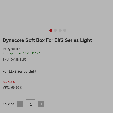
Skip
Dynacore Soft Box For Elf2 Series Light
to
the
by
Dynacore
beginning
Rok Isporuke:
14-20 DANA
of
the
SKU
DY-SB-ELF2
images
gallery
For ELF2 Series Light
86,50 €
69,20 €
Količina