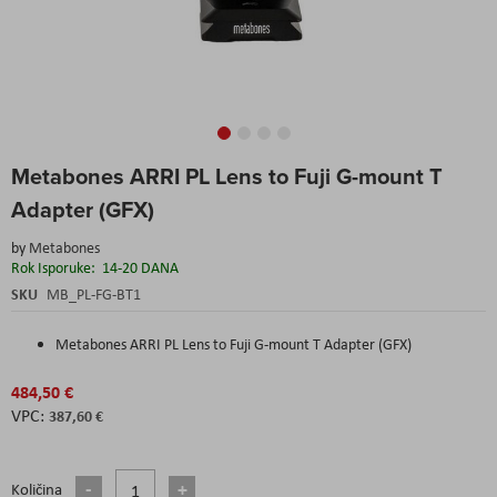
Skip
Metabones ARRI PL Lens to Fuji G-mount T
to
the
Adapter (GFX)
beginning
of
by
Metabones
the
Rok Isporuke:
14-20 DANA
images
SKU
MB_PL-FG-BT1
gallery
Metabones ARRI PL Lens to Fuji G-mount T Adapter (GFX)
484,50 €
387,60 €
Količina