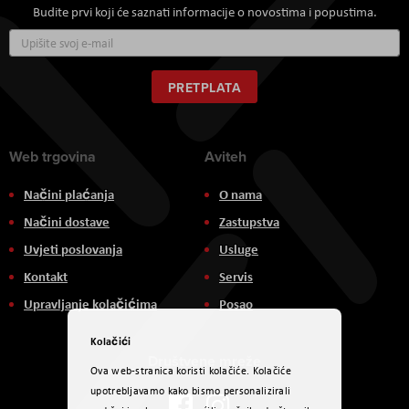
Budite prvi koji će saznati informacije o novostima i popustima.
Prijavite
se
za
naš
PRETPLATA
newsletter:
Web trgovina
Aviteh
Načini plaćanja
O nama
Načini dostave
Zastupstva
Uvjeti poslovanja
Usluge
Kontakt
Servis
Upravljanje kolačićima
Posao
Kolačići
Društvene mreže
Ova web-stranica koristi kolačiće. Kolačiće
upotrebljavamo kako bismo personalizirali