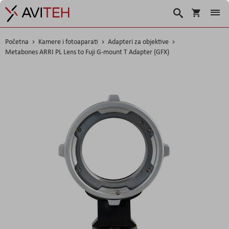
Košarica
Traži
Početna
Kamere i fotoaparati
Adapteri za objektive
Metabones ARRI PL Lens to Fuji G-mount T Adapter (GFX)
Skip
to
the
end
of
the
images
gallery