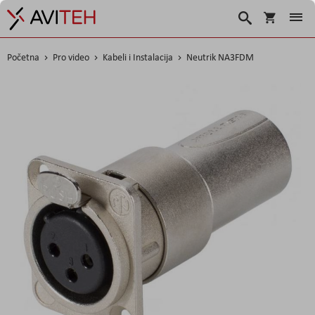
Košarica
Traži
Početna
Pro video
Kabeli i Instalacija
Neutrik NA3FDM
Skip
to
the
end
of
the
images
gallery