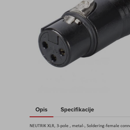
Skip
to
Opis
Specifikacije
the
beginning
NEUTRIK XLR, 3-pole , metal-, Soldering-female connec
of