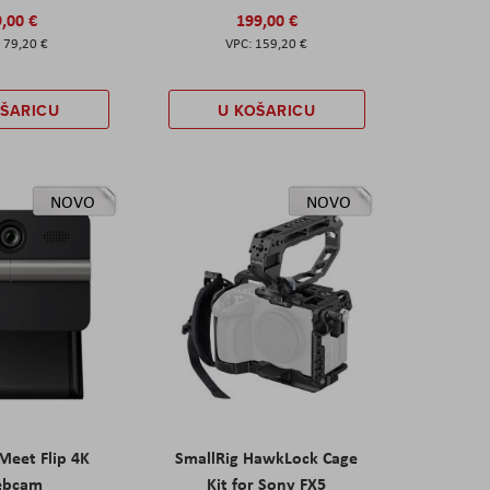
,00 €
199,00 €
79,20 €
159,20 €
OŠARICU
U KOŠARICU
NOVO
NOVO
eet Flip 4K
SmallRig HawkLock Cage
ebcam
Kit for Sony FX5