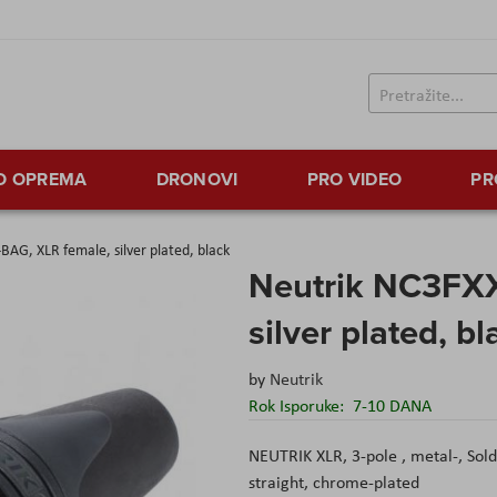
TO OPREMA
DRONOVI
PRO VIDEO
PR
BAG, XLR female, silver plated, black
Neutrik NC3FXX
silver plated, bl
by
Neutrik
Rok Isporuke:
7-10 DANA
NEUTRIK XLR, 3-pole , metal-, Sold
straight, chrome-plated