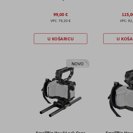
99,00 €
115,0
79,20 €
92
U KOŠARICU
U KOŠA
NOVO
SmallRig HawkLock Cage
SmallRig Haw