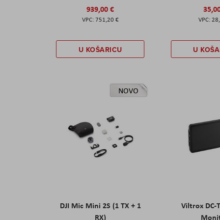
939,00 €
35,0
751,20 €
28
U KOŠARICU
U KOŠA
NOVO
DJI Mic Mini 2S (1 TX + 1
Viltrox DC-
RX)
Moni