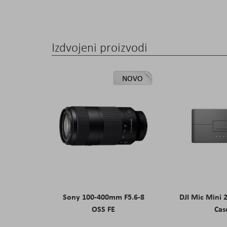
the
images
gallery
Izdvojeni proizvodi
NOVO
Sony 100-400mm F5.6-8
DJI Mic Mini 
OSS FE
Cas