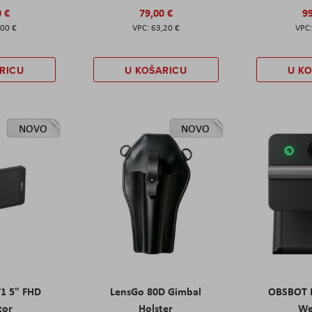
0 €
79,00 €
99
,00 €
63,20 €
RICU
U KOŠARICU
U K
NOVO
NOVO
T1 5" FHD
LensGo 80D Gimbal
OBSBOT M
tor
Holster
W