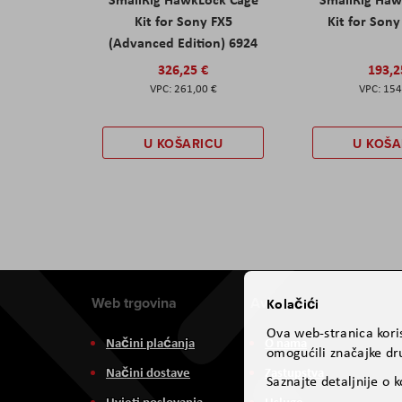
Kit for Sony FX5
Kit for Son
(Advanced Edition) 6924
326,25 €
193,2
261,00 €
154
U KOŠARICU
U KOŠA
Web trgovina
Aviteh
Kolačići
Ova web-stranica koris
Načini plaćanja
O nama
omogućili značajke dru
Načini dostave
Zastupstva
Saznajte detaljnije o 
Uvjeti poslovanja
Usluge