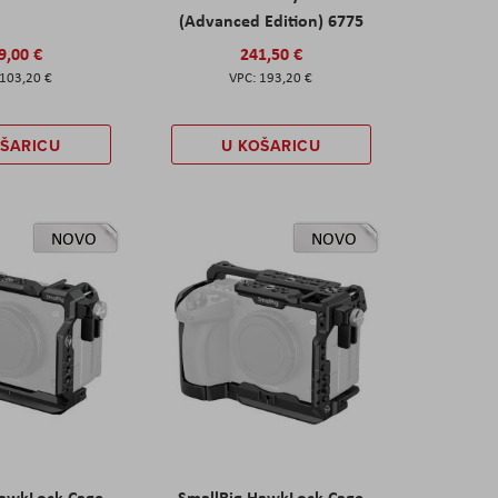
(Advanced Edition) 6775
9,00 €
241,50 €
103,20 €
193,20 €
OŠARICU
U KOŠARICU
NOVO
NOVO
HawkLock Cage
SmallRig HawkLock Cage