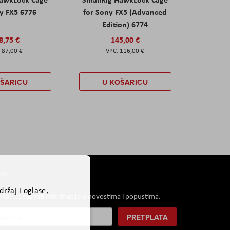
y FX5 6776
for Sony FX5 (Advanced
Edition) 6774
8,75 €
145,00 €
87,00 €
116,00 €
OŠARICU
U KOŠARICU
er
ržaj i oglase,
i koji će saznati informacije o novostima i popustima.
PRETPLATA