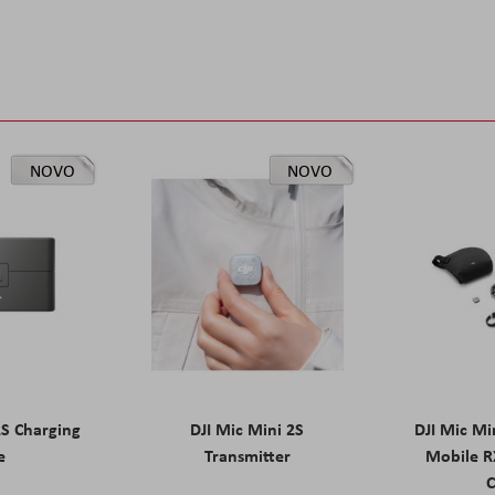
NOVO
NOVO
2S Charging
DJI Mic Mini 2S
DJI Mic Mi
e
Transmitter
Mobile R
C