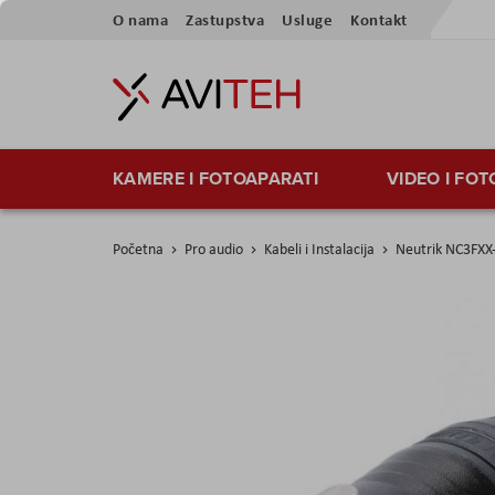
Preskoči
O nama
Zastupstva
Usluge
Kontakt
na
sadržaj
KAMERE I FOTOAPARATI
VIDEO I FO
Početna
Pro audio
Kabeli i Instalacija
Neutrik NC3FXX-
Skip
to
the
end
of
the
images
gallery