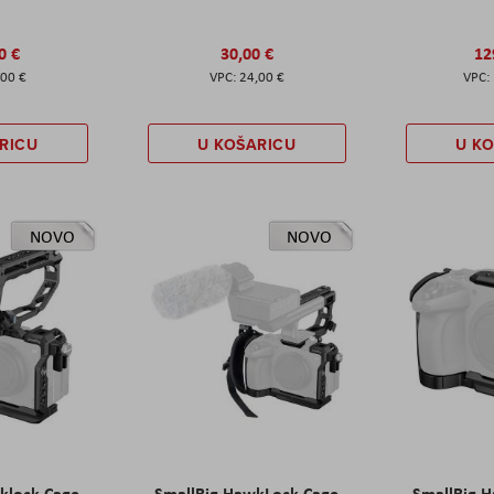
0 €
30,00 €
12
,00 €
24,00 €
RICU
U KOŠARICU
U K
NOVO
NOVO
klock Cage
SmallRig HawkLock Cage
SmallRig 