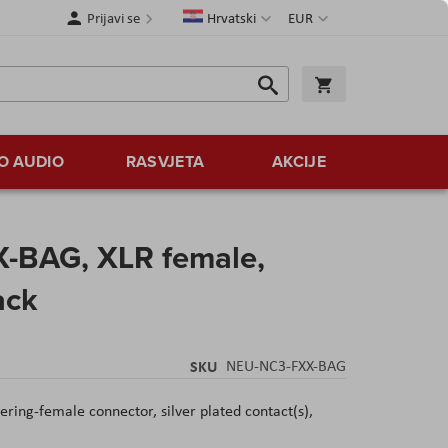
Jezik
Valuta
Prijavi se
Hrvatski
EUR
Traži
Košarica
Traži
O AUDIO
RASVJETA
AKCIJE
-BAG, XLR female,
ack
SKU
NEU-NC3-FXX-BAG
ering-female connector, silver plated contact(s),