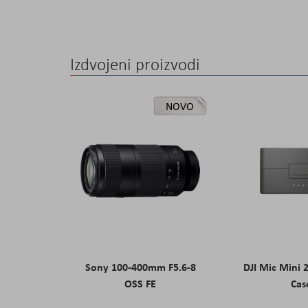
the
images
gallery
Izdvojeni proizvodi
NOVO
Sony 100-400mm F5.6-8
DJI Mic Mini 
OSS FE
Cas