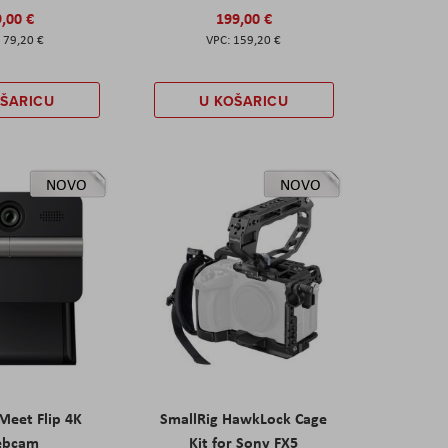
,00 €
199,00 €
79,20 €
159,20 €
OŠARICU
U KOŠARICU
NOVO
NOVO
eet Flip 4K
SmallRig HawkLock Cage
ebcam
Kit for Sony FX5