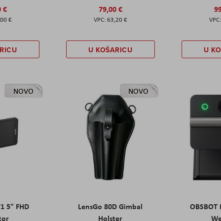
0 €
79,00 €
99
,00 €
63,20 €
RICU
U KOŠARICU
U K
NOVO
NOVO
T1 5" FHD
LensGo 80D Gimbal
OBSBOT M
tor
Holster
W