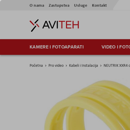
Preskoči
O nama
Zastupstva
Usluge
Kontakt
na
sadržaj
KAMERE I FOTOAPARATI
VIDEO I FO
Početna
Pro video
Kabeli i Instalacija
NEUTRIK XXR4 co
Skip
to
the
end
of
the
images
gallery