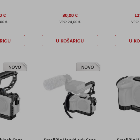
0 €
30,00 €
12
,00 €
24,00 €
RICU
U KOŠARICU
U K
NOVO
NOVO
klock Cage
SmallRig HawkLock Cage
SmallRig 