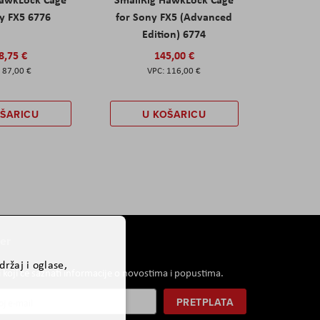
y FX5 6776
for Sony FX5 (Advanced
Edition) 6774
8,75 €
145,00 €
87,00 €
116,00 €
OŠARICU
U KOŠARICU
er
ržaj i oglase,
i koji će saznati informacije o novostima i popustima.
PRETPLATA