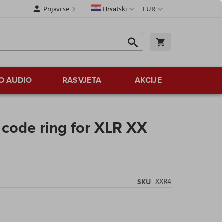
Jezik
Valuta
Prijavi se
Hrvatski
EUR
Traži
Košarica
Traži
O AUDIO
RASVJETA
AKCIJE
ode ring for XLR XX
SKU
XXR4