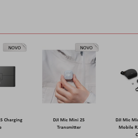
NOVO
NOVO
2S Charging
DJI Mic Mini 2S
DJI Mic Mi
e
Transmitter
Mobile R
C