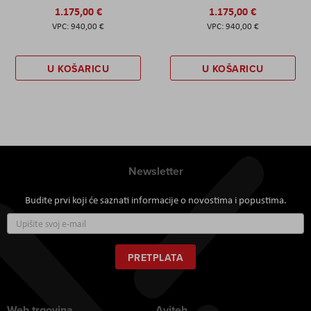
1.175,00 €
1.175,00 €
940,00 €
940,00 €
U KOŠARICU
U KOŠARICU
Newsletter
Budite prvi koji će saznati informacije o novostima i popustima.
Prijavite
se
za
naš
PRETPLATA
newsletter:
Web trgovina
Aviteh