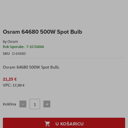
Skip
Osram 64680 500W Spot Bulb
to
the
by
Osram
beginning
Rok Isporuke:
7-10 DANA
of
the
SKU
O-64680
images
gallery
Osram 64680 500W Spot Bulb.
21,25 €
17,00 €
Količina
U KOŠARICU