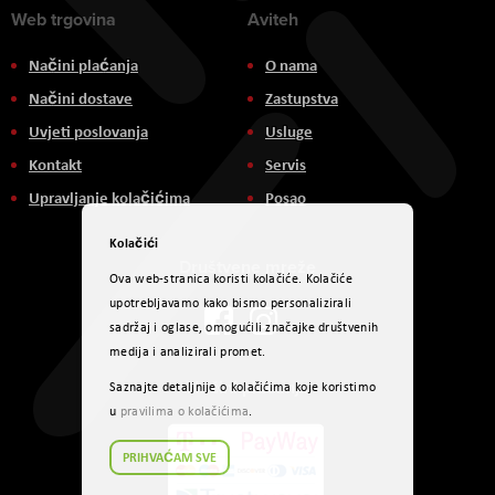
Web trgovina
Aviteh
Načini plaćanja
O nama
Načini dostave
Zastupstva
Uvjeti poslovanja
Usluge
Kontakt
Servis
Upravljanje kolačićima
Posao
Kolačići
Društvene mreže
Ova web-stranica koristi kolačiće. Kolačiće
upotrebljavamo kako bismo personalizirali
sadržaj i oglase, omogućili značajke društvenih
medija i analizirali promet.
Načini plaćanja
Saznajte detaljnije o kolačićima koje koristimo
u
pravilima o kolačićima
.
PRIHVAĆAM SVE