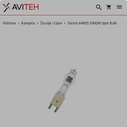
Košarica
Traži
Početna
Rasvjeta
Žarulje i Cijevi
Osram 64805 5000W Spot Bulb
Skip
to
the
end
of
the
images
gallery