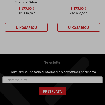
Charcoal Silver
1.175,00 €
1.175,00 €
940,00 €
940,00 €
U KOŠARICU
U KOŠARICU
Newsletter
Budite prvi koji će saznati informacije o novostima i popustima.
Prijavite
se
za
naš
PRETPLATA
newsletter: