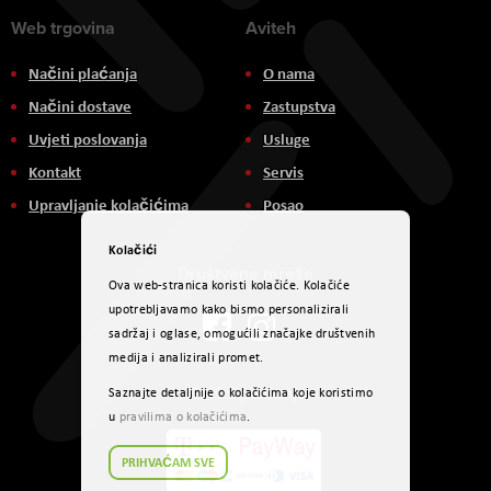
Web trgovina
Aviteh
Načini plaćanja
O nama
Načini dostave
Zastupstva
Uvjeti poslovanja
Usluge
Kontakt
Servis
Upravljanje kolačićima
Posao
Kolačići
Društvene mreže
Ova web-stranica koristi kolačiće. Kolačiće
upotrebljavamo kako bismo personalizirali
sadržaj i oglase, omogućili značajke društvenih
medija i analizirali promet.
Načini plaćanja
Saznajte detaljnije o kolačićima koje koristimo
u
pravilima o kolačićima
.
PRIHVAĆAM SVE