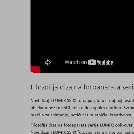
Filozofija dizajna fotoaparata se
Novi dizajn LUMIX S5IIX fotoaparata u crnoj boji osmi
objekata bez razmišljanja o dostupnim alatima. Svrha 
medija za snimanje, potičući umjetničku kreativnost.
Filozofija dizajna fotoaparata serije LUMIX: oblikova
Novi dizajn LUMIX S5IIX fotoaparata u crnoj boji osmi