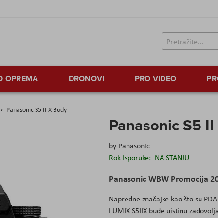
TO OPREMA
DRONOVI
PRO VIDEO
PR
Panasonic S5 II X Body
Panasonic S5 II
by
Panasonic
Rok Isporuke:
NA STANJU
Panasonic WBW Promocija 2
Napredne značajke kao što su PDAF i
LUMIX S5IIX bude uistinu zadovoljav