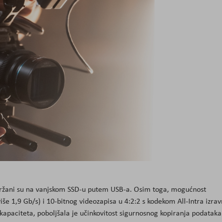
držani su na vanjskom SSD-u putem USB-a. Osim toga, mogućnost
e 1,9 Gb/s) i 10-bitnog videozapisa u 4:2:2 s kodekom All-Intra izra
 kapaciteta, poboljšala je učinkovitost sigurnosnog kopiranja podataka