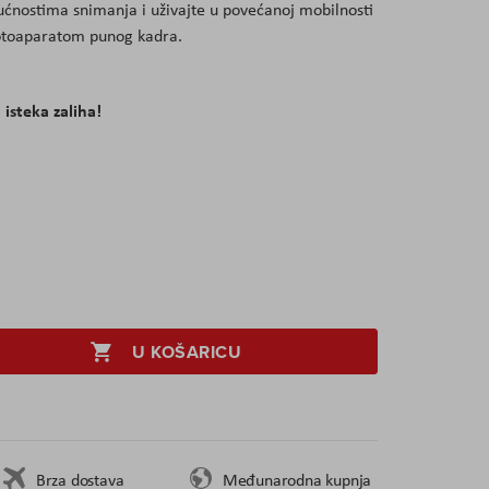
ćnostima snimanja i uživajte u povećanoj mobilnosti
otoaparatom punog kadra.
 isteka zaliha!
U KOŠARICU
Brza dostava
Međunarodna kupnja