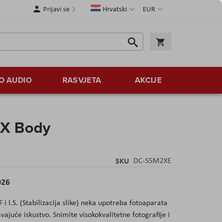
Jezik
Valuta
Prijavi se
Hrvatski
EUR
Traži
Košarica
Traži
O AUDIO
RASVJETA
AKCIJE
 X Body
SKU
DC-S5M2XE
026
 I.S. (Stabilizacija slike) neka upotreba fotoaparata
ajuće iskustvo. Snimite visokokvalitetne fotografije i