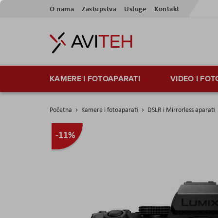
Preskoči
O nama
Zastupstva
Usluge
Kontakt
na
sadržaj
KAMERE I FOTOAPARATI
VIDEO I FO
Početna
Kamere i fotoaparati
DSLR i Mirrorless aparati
Skip
-11%
to
the
end
of
the
images
gallery