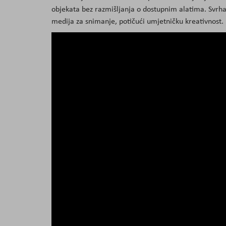
objekata bez razmišljanja o dostupnim alatima. Svrha 
medija za snimanje, potičući umjetničku kreativnost.