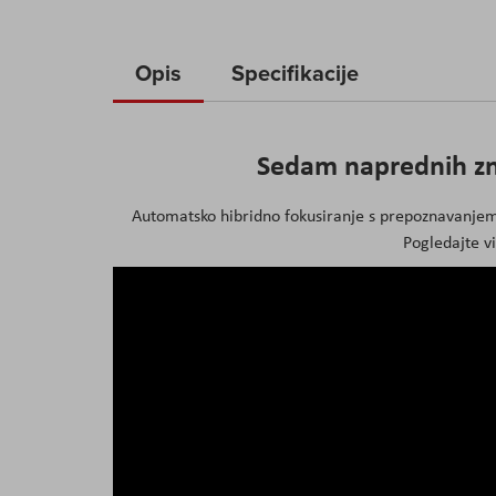
to
the
Opis
Specifikacije
beginning
of
the
images
Sedam naprednih zn
gallery
Automatsko hibridno fokusiranje s prepoznavanjem
Pogledajte vi