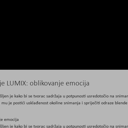
rije LUMIX: oblikovanje emocija
šljen je kako bi se tvorac sadržaja u potpunosti usredotočio na snima
mu je postići usklađenost okoline snimanja i spriječiti odraze blende 
nje emocija
šljen je kako bi se tvorac sadržaja u potpunosti usredotočio na snima