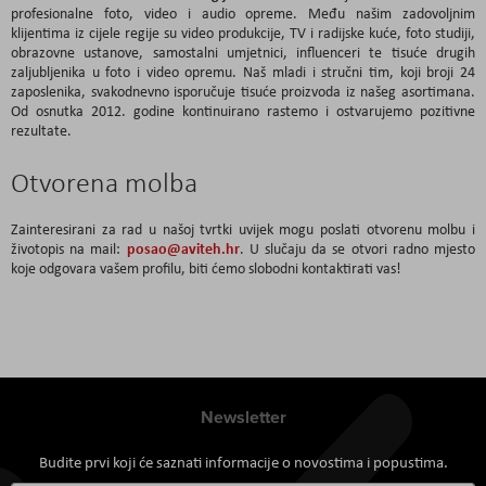
profesionalne foto, video i audio opreme. Među našim zadovoljnim
klijentima iz cijele regije su video produkcije, TV i radijske kuće, foto studiji,
obrazovne ustanove, samostalni umjetnici, influenceri te tisuće drugih
zaljubljenika u foto i video opremu. Naš mladi i stručni tim, koji broji 24
zaposlenika, svakodnevno isporučuje tisuće proizvoda iz našeg asortimana.
Od osnutka 2012. godine kontinuirano rastemo i ostvarujemo pozitivne
rezultate.
Otvorena molba
Zainteresirani za rad u našoj tvrtki uvijek mogu poslati otvorenu molbu i
posao@aviteh.hr
životopis na mail:
. U slučaju da se otvori radno mjesto
koje odgovara vašem profilu, biti ćemo slobodni kontaktirati vas!
Newsletter
Budite prvi koji će saznati informacije o novostima i popustima.