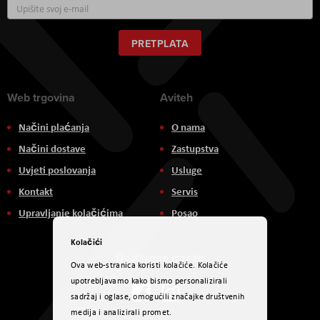
Prijavite
se
za
naš
PRETPLATA
newsletter:
Web trgovina
Aviteh
Načini plaćanja
O nama
Načini dostave
Zastupstva
Uvjeti poslovanja
Usluge
Kontakt
Servis
Upravljanje kolačićima
Posao
Kolačići
Društvene mreže
Ova web-stranica koristi kolačiće. Kolačiće
upotrebljavamo kako bismo personalizirali
sadržaj i oglase, omogućili značajke društvenih
medija i analizirali promet.