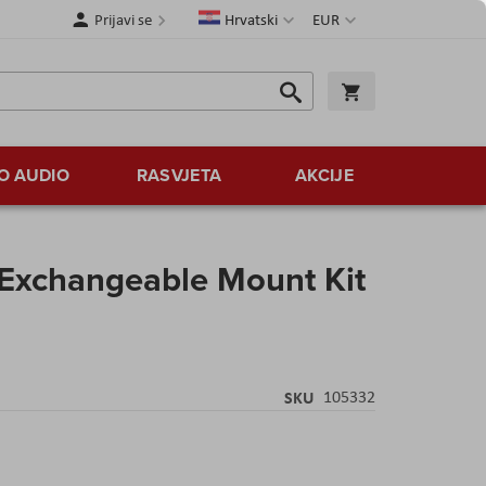
Jezik
Valuta
Prijavi se
Hrvatski
EUR
Traži
Košarica
Traži
O AUDIO
RASVJETA
AKCIJE
Exchangeable Mount Kit
SKU
105332