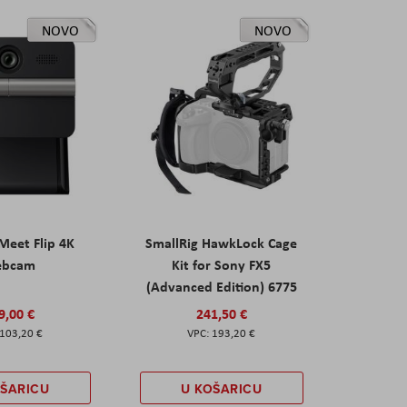
NOVO
NOVO
eet Flip 4K
SmallRig HawkLock Cage
ebcam
Kit for Sony FX5
(Advanced Edition) 6775
9,00 €
241,50 €
103,20 €
193,20 €
OŠARICU
U KOŠARICU