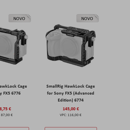
NOVO
NOVO
HawkLock Cage
SmallRig HawkLock Cage
y FX5 6776
for Sony FX5 (Advanced
Edition) 6774
8,75 €
145,00 €
87,00 €
116,00 €