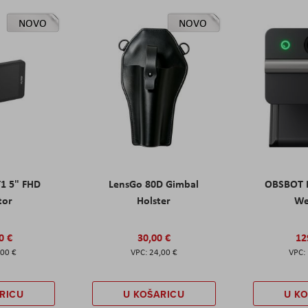
NOVO
NOVO
T1 5" FHD
LensGo 80D Gimbal
OBSBOT M
tor
Holster
W
0 €
30,00 €
12
,00 €
24,00 €
RICU
U KOŠARICU
U K