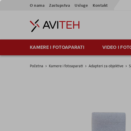
Preskoči
O nama
Zastupstva
Usluge
Kontakt
na
sadržaj
KAMERE I FOTOAPARATI
VIDEO I FO
Početna
Kamere i fotoaparati
Adapteri za objektive
S
Skip
to
the
end
of
the
images
gallery