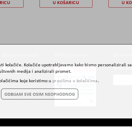
RICU
U KOŠARICU
U K
Društvene mreže
Načini plaćanja
Newslett
ti kolačiće. Kolačiće upotrebljavamo kako bismo personalizirali sad
Budite prv
štvenih medija i analizirali promet.
Prijavite
kolačićima koje koristimo u
pravilima o kolačićima
.
se
za
ODBIJAM SVE OSIM NEOPHODNOG
naš
newslette