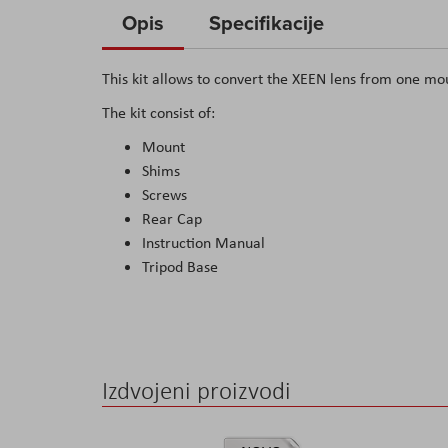
to
Opis
Specifikacije
the
beginning
This kit allows to convert the XEEN lens from one mo
of
The kit consist of:
the
images
Mount
gallery
Shims
Screws
Rear Cap
Instruction Manual
Tripod Base
Izdvojeni proizvodi