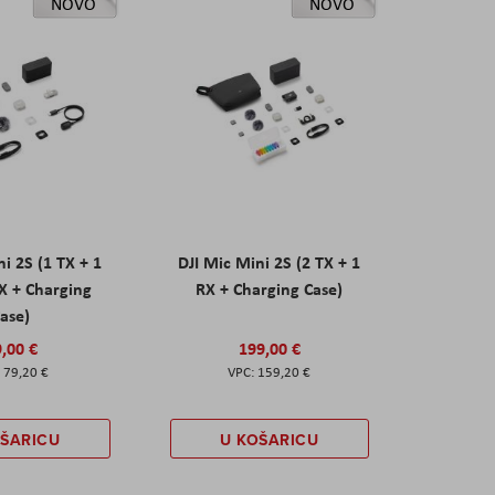
NOVO
NOVO
ni 2S (1 TX + 1
DJI Mic Mini 2S (2 TX + 1
X + Charging
RX + Charging Case)
ase)
,00 €
199,00 €
79,20 €
159,20 €
OŠARICU
U KOŠARICU