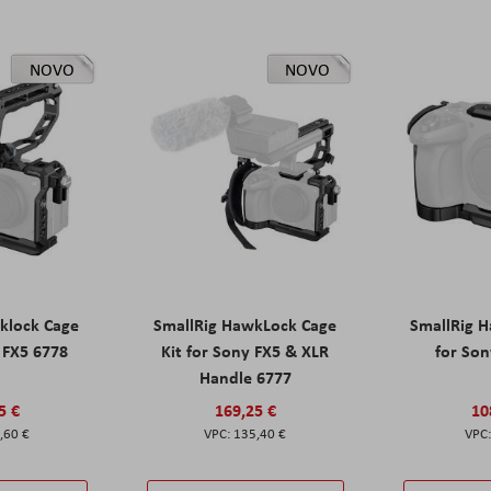
NOVO
NOVO
klock Cage
SmallRig HawkLock Cage
SmallRig 
y FX5 6778
Kit for Sony FX5 & XLR
for Son
Handle 6777
5 €
169,25 €
10
,60 €
135,40 €