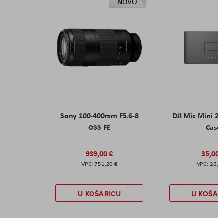
NOVO
Sony 100-400mm F5.6-8
DJI Mic Mini 
OSS FE
Cas
939,00 €
35,0
751,20 €
28
U KOŠARICU
U KOŠA