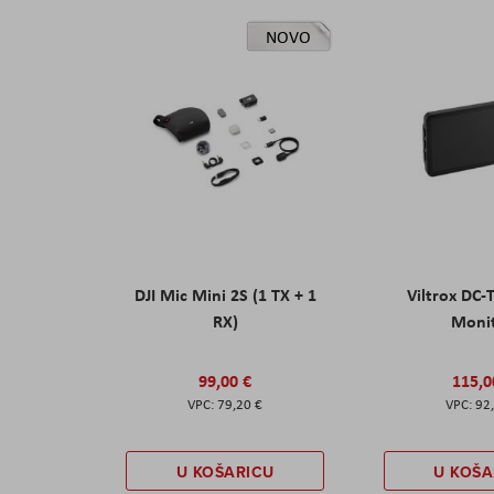
NOVO
DJI Mic Mini 2S (1 TX + 1
Viltrox DC-
RX)
Moni
99,00 €
115,0
79,20 €
92
U KOŠARICU
U KOŠA