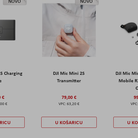
NOVO
NOVO
2S Charging
DJI Mic Mini 2S
DJI Mic Mi
e
Transmitter
Mobile R
C
0 €
79,00 €
99
,00 €
63,20 €
RICU
U KOŠARICU
U K