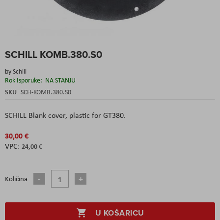
Skip
SCHILL KOMB.380.S0
to
the
by
Schill
beginning
Rok Isporuke:
NA STANJU
of
the
SKU
SCH-KOMB.380.S0
images
gallery
SCHILL Blank cover, plastic for GT380.
30,00 €
24,00 €
Količina
U KOŠARICU