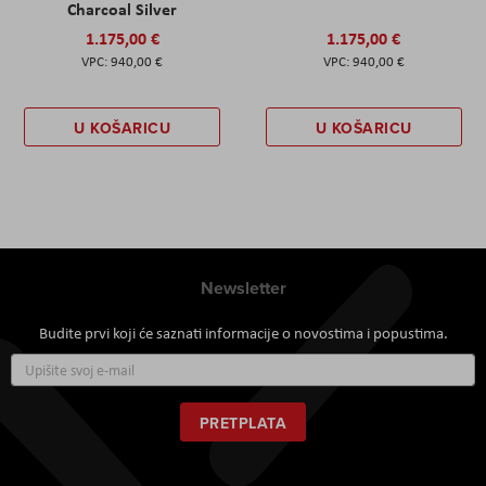
Charcoal Silver
1.175,00 €
1.175,00 €
940,00 €
940,00 €
U KOŠARICU
U KOŠARICU
Newsletter
Budite prvi koji će saznati informacije o novostima i popustima.
Prijavite
se
za
naš
PRETPLATA
newsletter: