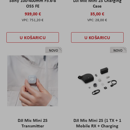
Sony 100-400mm F5.6-8
DJI Mic Mini 2S Charging
OSS FE
Case
939,00 €
35,00 €
751,20 €
28,00 €
U KOŠARICU
U KOŠARICU
NOVO
NOVO
DJI Mic Mini 2S
DJI Mic Mini 2S (1 TX + 1
Transmitter
Mobile RX + Charging