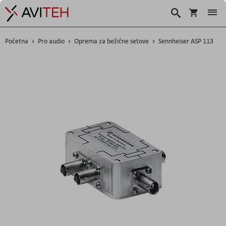
Košarica
Traži
Početna
Pro audio
Oprema za bežične setove
Sennheiser ASP 113
Skip
to
the
end
of
the
images
gallery