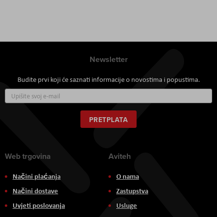
Newsletter
Budite prvi koji će saznati informacije o novostima i popustima.
Prijavite
se
za
naš
PRETPLATA
newsletter:
Web trgovina
Aviteh
Načini plaćanja
O nama
Načini dostave
Zastupstva
Uvjeti poslovanja
Usluge