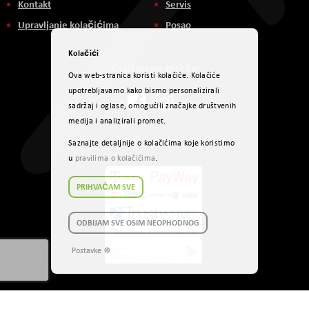
Kontakt
Servis
Upravljanje kolačićima
Posao
Kolačići
Društvene mreže
Ova web-stranica koristi kolačiće. Kolačiće
upotrebljavamo kako bismo personalizirali
sadržaj i oglase, omogućili značajke društvenih
medija i analizirali promet.
Načini plaćanja
Saznajte detaljnije o kolačićima koje koristimo
u
pravilima o kolačićima
.
PRIHVAĆAM SVE
ODBIJAM SVE OSIM NEOPHODNOG
Postavke ☸
Autorsko pravo © 2017 AVITEH Audio Video Tehnologije d.o.o. Sva prava