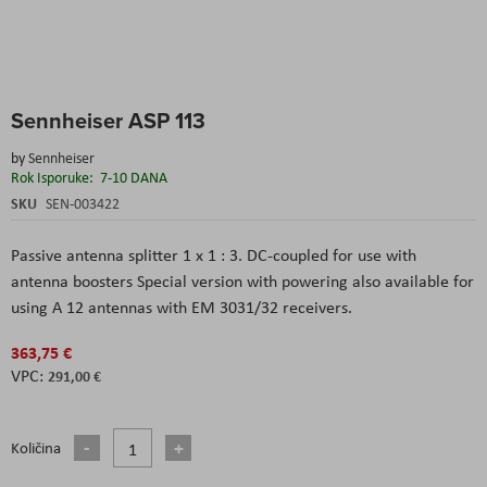
Skip
Sennheiser ASP 113
to
the
by
Sennheiser
beginning
Rok Isporuke:
7-10 DANA
of
the
SKU
SEN-003422
images
gallery
Passive antenna splitter 1 x 1 : 3. DC-coupled for use with
antenna boosters Special version with powering also available for
using A 12 antennas with EM 3031/32 receivers.
363,75 €
291,00 €
Količina