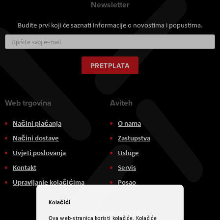
Newsletter
Budite prvi koji će saznati informacije o novostima i popustima.
Prijavite
se
za
naš
PRETPLATA
newsletter:
Web trgovina
Aviteh
Načini plaćanja
O nama
Načini dostave
Zastupstva
Uvjeti poslovanja
Usluge
Kontakt
Servis
Upravljanje kolačićima
Posao
Kolačići
Društvene mreže
Ova web-stranica koristi kolačiće. Kolačiće