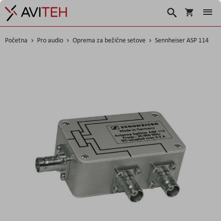
Košarica
Traži
Početna
Pro audio
Oprema za bežične setove
Sennheiser ASP 114
Skip
to
the
end
of
the
images
gallery