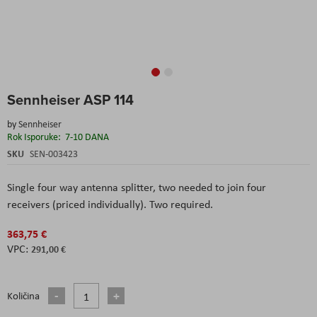
Skip
Sennheiser ASP 114
to
the
by
Sennheiser
beginning
Rok Isporuke:
7-10 DANA
of
the
SKU
SEN-003423
images
gallery
Single four way antenna splitter, two needed to join four
receivers (priced individually). Two required.
363,75 €
291,00 €
Količina