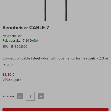
Skip
Sennheiser CABLE-7
to
the
by
Sennheiser
beginning
Rok Isporuke:
7-10 DANA
of
the
SKU
SEN-502360
images
gallery
Connection cable (steel wire) with open ends for headsets - 2.0 m
length.
62,50 €
50,00 €
Količina