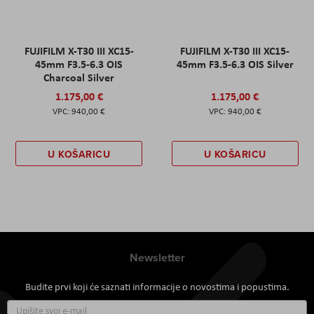
FUJIFILM X-T30 III XC15-
FUJIFILM X-T30 III XC15-
45mm F3.5-6.3 OIS
45mm F3.5-6.3 OIS Silver
Charcoal Silver
1.175,00 €
1.175,00 €
940,00 €
940,00 €
U KOŠARICU
U KOŠARICU
Newsletter
Budite prvi koji će saznati informacije o novostima i popustima.
Prijavite