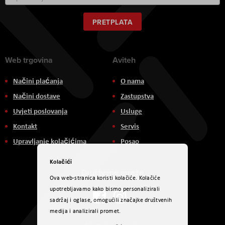
se
za
naš
PRETPLATA
newsletter:
Web trgovina
Aviteh
Načini plaćanja
O nama
Načini dostave
Zastupstva
Uvjeti poslovanja
Usluge
Kontakt
Servis
Upravljanje kolačićima
Posao
Kolačići
Društvene mreže
Ova web-stranica koristi kolačiće. Kolačiće
upotrebljavamo kako bismo personalizirali
sadržaj i oglase, omogućili značajke društvenih
medija i analizirali promet.