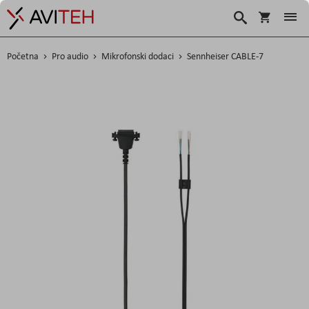
Košarica
Traži
Početna
Pro audio
Mikrofonski dodaci
Sennheiser CABLE-7
Skip
to
the
end
of
the
images
gallery