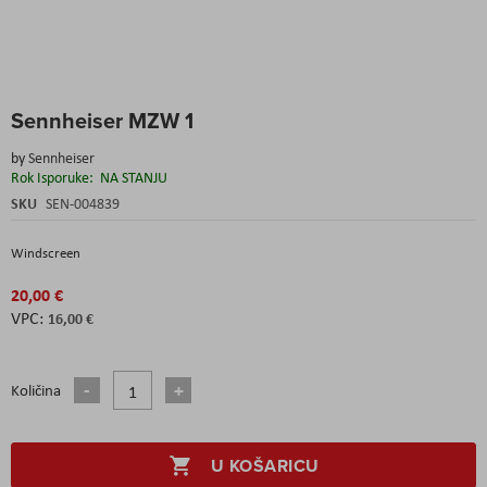
Skip
Sennheiser MZW 1
to
the
by
Sennheiser
beginning
Rok Isporuke:
NA STANJU
of
the
SKU
SEN-004839
images
gallery
Windscreen
20,00 €
16,00 €
Količina
U KOŠARICU