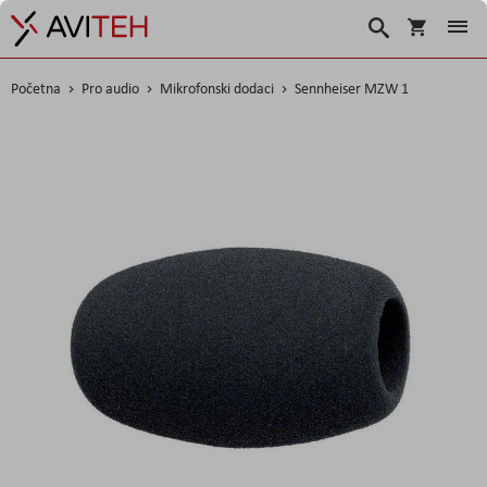
Košarica
Traži
Početna
Pro audio
Mikrofonski dodaci
Sennheiser MZW 1
Skip
to
the
end
of
the
images
gallery