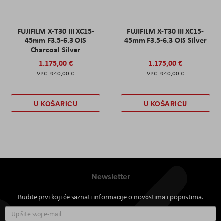
FUJIFILM X-T30 III XC15-
FUJIFILM X-T30 III XC15-
45mm F3.5-6.3 OIS
45mm F3.5-6.3 OIS Silver
Charcoal Silver
1.175,00 €
1.175,00 €
940,00 €
940,00 €
U KOŠARICU
U KOŠARICU
Newsletter
Budite prvi koji će saznati informacije o novostima i popustima.
Prijavite
se