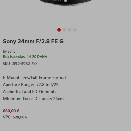
Skip
Sony 24mm F/2.8 FE G
to
the
by
Sony
beginning
Rok Isporuke:
14-20 DANA
of
the
SKU
SEL24F28G.SYX
images
gallery
E-Mount Lens/Full-Frame Format
Aperture Range: f/2.8 to f/22
Aspherical and ED Elements
Minimum Focus Distance: 24cm
660,00 €
528,00 €