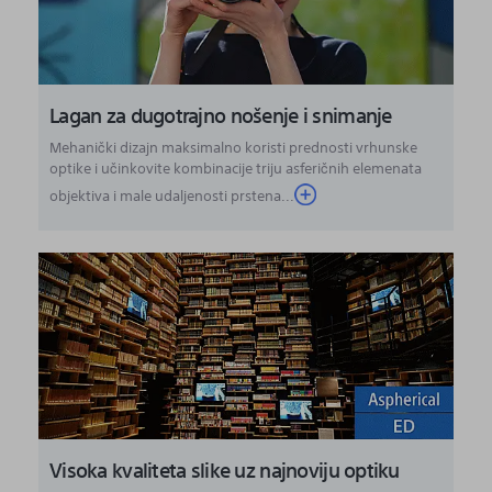
Lagan za dugotrajno nošenje i snimanje
Mehanički dizajn maksimalno koristi prednosti vrhunske
optike i učinkovite kombinacije triju asferičnih elemenata
objektiva i male udaljenosti prstena...
Visoka kvaliteta slike uz najnoviju optiku