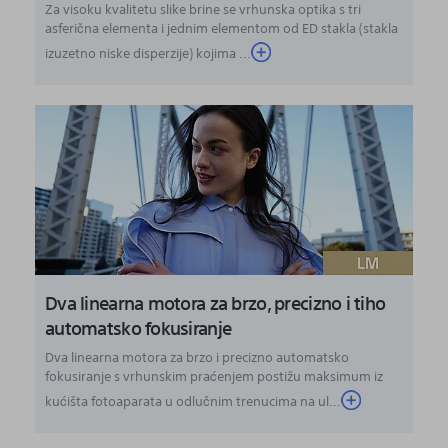
Za visoku kvalitetu slike brine se vrhunska optika s tri
asferična elementa i jednim elementom od ED stakla (stakla
izuzetno niske disperzije) kojima ...
Dva linearna motora za brzo, precizno i tiho
automatsko fokusiranje
Dva linearna motora za brzo i precizno automatsko
fokusiranje s vrhunskim praćenjem postižu maksimum iz
kućišta fotoaparata u odlučnim trenucima na ul...