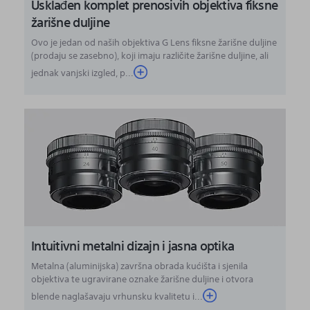
Usklađen komplet prenosivih objektiva fiksne
žarišne duljine
Ovo je jedan od naših objektiva G Lens fiksne žarišne duljine
(prodaju se zasebno), koji imaju različite žarišne duljine, ali
jednak vanjski izgled, p...
Intuitivni metalni dizajn i jasna optika
Metalna (aluminijska) završna obrada kućišta i sjenila
objektiva te ugravirane oznake žarišne duljine i otvora
blende naglašavaju vrhunsku kvalitetu i...