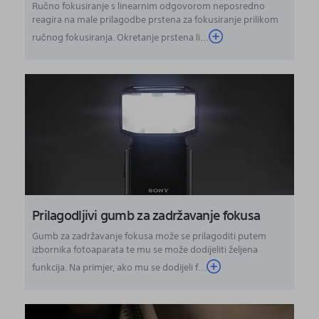
Ručno fokusiranje s linearnim odgovorom neposredno
reagira na male prilagodbe prstena za fokusiranje prilikom
ručnog fokusiranja. Okretanje prstena li...
Prilagodljivi gumb za zadržavanje fokusa
Gumb za zadržavanje fokusa može se prilagoditi putem
izbornika fotoaparata te mu se može dodijeliti željena
funkcija. Na primjer, ako mu se dodijeli f...