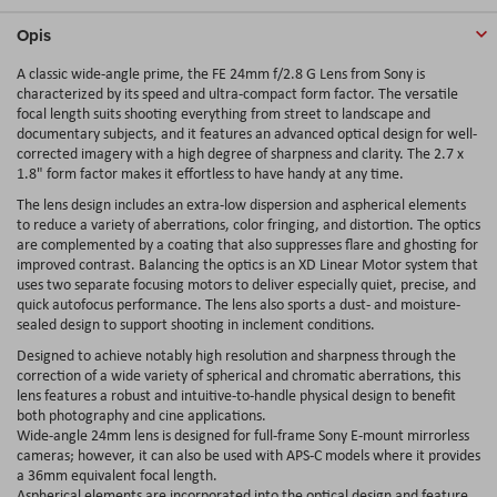
Opis
A classic wide-angle prime, the FE 24mm f/2.8 G Lens from Sony is
characterized by its speed and ultra-compact form factor. The versatile
focal length suits shooting everything from street to landscape and
documentary subjects, and it features an advanced optical design for well-
corrected imagery with a high degree of sharpness and clarity. The 2.7 x
1.8" form factor makes it effortless to have handy at any time.
The lens design includes an extra-low dispersion and aspherical elements
to reduce a variety of aberrations, color fringing, and distortion. The optics
are complemented by a coating that also suppresses flare and ghosting for
improved contrast. Balancing the optics is an XD Linear Motor system that
uses two separate focusing motors to deliver especially quiet, precise, and
quick autofocus performance. The lens also sports a dust- and moisture-
sealed design to support shooting in inclement conditions.
Designed to achieve notably high resolution and sharpness through the
correction of a wide variety of spherical and chromatic aberrations, this
lens features a robust and intuitive-to-handle physical design to benefit
both photography and cine applications.
Wide-angle 24mm lens is designed for full-frame Sony E-mount mirrorless
cameras; however, it can also be used with APS-C models where it provides
a 36mm equivalent focal length.
Aspherical elements are incorporated into the optical design and feature