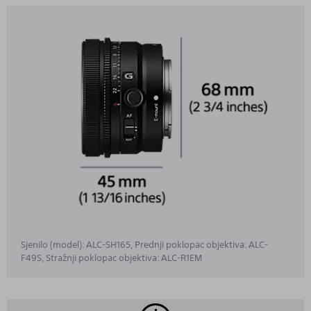
Sjenilo (model): ALC-SH165, Prednji poklopac objektiva: ALC-
F49S, Stražnji poklopac objektiva: ALC-R1EM