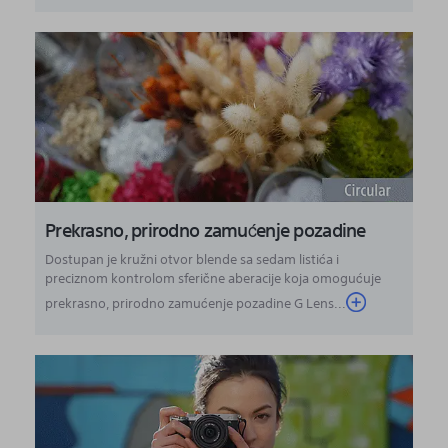
Prekrasno, prirodno zamućenje pozadine
Dostupan je kružni otvor blende sa sedam listića i
preciznom kontrolom sferične aberacije koja omogućuje
prekrasno, prirodno zamućenje pozadine G Lens...