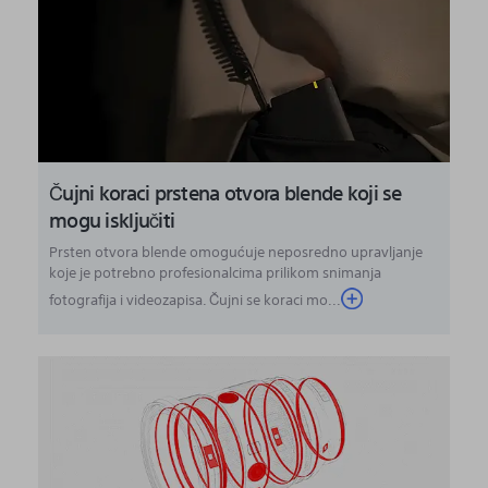
Čujni koraci prstena otvora blende koji se
mogu isključiti
Prsten otvora blende omogućuje neposredno upravljanje
koje je potrebno profesionalcima prilikom snimanja
fotografija i videozapisa. Čujni se koraci mo...