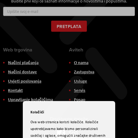
Budite prvi koji će saznati informacije o novostima i popustima.
Prijavite
se
za
naš
PRETPLATA
newsletter:
Web trgovina
Aviteh
Načini plaćanja
O nama
Načini dostave
Zastupstva
Uvjeti poslovanja
Usluge
Kontakt
Servis
Upravljanje kolačićima
Posao
Kolačići
Društvene mreže
Ova web-stranica koristi kolačiće. Kolačiće
upotrebljavamo kako bismo personalizirali
sadržaj i oglase, omogućili značajke društvenih