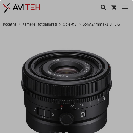
Košarica
Traži
Početna
Kamere i fotoaparati
Objektivi
Sony 24mm F/2.8 FE G
Skip
to
the
end
of
the
images
gallery