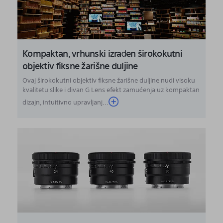
Kompaktan, vrhunski izrađen širokokutni
objektiv fiksne žarišne duljine
Ovaj širokokutni objektiv fiksne žarišne duljine nudi visoku
kvalitetu slike i divan G Lens efekt zamućenja uz kompaktan
dizajn, intuitivno upravljanj...