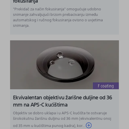
fokusiranja
"Prekidač za način fokusiranja" omogućuje udobno
snimanje zahvaljujući brzom prebacivanju između
automatskog i ručnog fokusiranja ovisno o uvjetima
snimanja.
Ekvivalentan objektivu žarišne duljine od 36
mm na APS-C kućištima
Objektiv se dobro uklapa i u APS-C kućišta te ostvaruje
širokokutnu žarišnu duljinu od 36 mm (ekvivalentnu onoj
od 35 mm u kućištima punog kadra), kor...