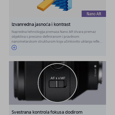
Izvanredna jasnoća i kontrast
Napredna tehnologija premaza Nano AR stvara premaz
objektiva s precizno definiranom i pravilnom
nanometarskom strukturom koja učinkovito uklanja refle...
Svestrana kontrola fokusa dodirom