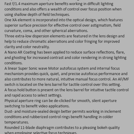
Fast f/1.4 maximum aperture benefits working in difficult lighting
conditions and also offers a wealth of control over focus position when
using shallow depth of field techniques.
One XA element is incorporated into the optical design, which features
superior surface precision for effective control over astigmatism, field
curvature, coma, and other spherical aberrations.
Three extra-low dispersion elements are featured in the lens design and
help to reduce chromatic aberrations and color fringing for improved
clarity and color neutrality.
A Nano AR Coating has been applied to reduce surface reflections, flare,
and ghosting for increased contrast and color rendering in strong lighting
conditions.
A linear Super Sonic wave Motor autofocus system and internal focus
mechanism provides quick, quiet, and precise autofocus performance and
also contributes to more natural, intuitive manual focus control. An AF/MF
switch is located on the lens barrel for tactile control over this setting.
A focus hold button is present on the lens barrel for intuitive tactile control
and rapid access to select settings.
Physical aperture ring can be de-clicked for smooth, silent aperture
switching to benefit video applications.
Dust- and moisture-sealed design better permits working in inclement
conditions and rubberized control rings benefit handling in colder
temperatures.
Rounded 11-blade diaphragm contributes to a pleasing bokeh quality
when employing selective focus techniques.