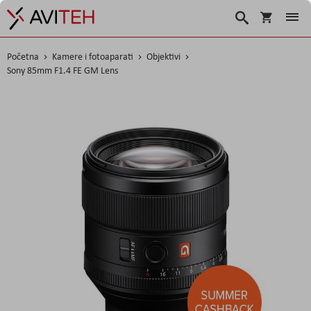
Košarica
Traži
Početna
Kamere i fotoaparati
Objektivi
Sony 85mm F1.4 FE GM Lens
Skip
to
the
end
of
the
images
gallery