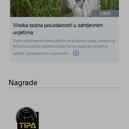
Visoka razina pouzdanosti u zahtjevnim
uvjetima
Osim uobičajenih mjera zaštite od prašine i vlage, dodana je
brtva na kućištu objektiva kako bi se osigurala dodatna
zaštita i pouzdanost u izazovnim ...
Nagrade