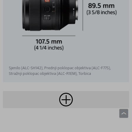
Sjenilo (ALC-SH142), Prednji poklopac objektiva (ALC-F77S),
Stražnji poklopac objektiva (ALC-R1EM), Torbica