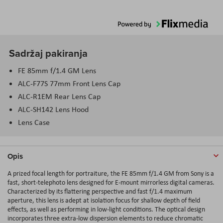
Sadržaj pakiranja
FE 85mm f/1.4 GM Lens
ALC-F77S 77mm Front Lens Cap
ALC-R1EM Rear Lens Cap
ALC-SH142 Lens Hood
Lens Case
Opis
A prized focal length for portraiture, the FE 85mm f/1.4 GM from Sony is a
fast, short-telephoto lens designed for E-mount mirrorless digital cameras.
Characterized by its flattering perspective and fast f/1.4 maximum
aperture, this lens is adept at isolation focus for shallow depth of field
effects, as well as performing in low-light conditions. The optical design
incorporates three extra-low dispersion elements to reduce chromatic