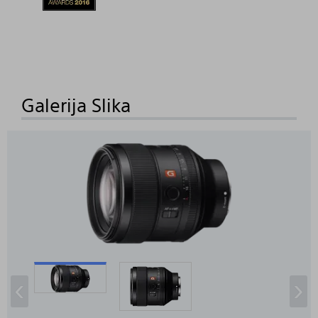
Galerija Slika
‹
›