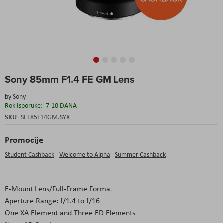
Skip
Sony 85mm F1.4 FE GM Lens
to
the
by
Sony
beginning
Rok Isporuke:
7-10 DANA
of
the
SKU
SEL85F14GM.SYX
images
gallery
Promocije
Student Cashback
-
Welcome to Alpha
-
Summer Cashback
E-Mount Lens/Full-Frame Format
Aperture Range: f/1.4 to f/16
One XA Element and Three ED Elements