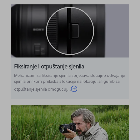
Fiksiranje i otpuštanje sjenila
Mehanizam za fiksiranje sjenila sprječava slučajno odvajanje
sjenila prilikom prelaska s lokacije na lokaciju, ali gumb za
otpuštanje sjenila omogućuj...