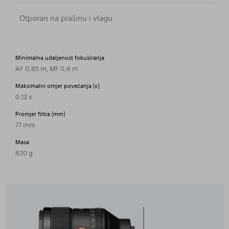
Otporan na prašinu i vlagu
Minimalna udaljenost fokusiranja
AF 0,85 m, MF 0,8 m
Maksimalni omjer povećanja (x)
0,12 x
Promjer filtra (mm)
77 mm
Masa
820 g