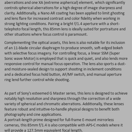
aberrations and one XA (extreme aspherical) element, which significantly
controls spherical aberrations for a high degree of image sharpness and
clarity. Additionally, a Nano AR coating has been applied to limit ghosting
and lens flare for increased contrast and color fidelity when working in
strong lighting conditions. Pairing a bright f/1.4 aperture with a short-
telephoto focal length, this 85mm lens is ideally suited for portraiture and
other situations where focus control is paramount.
Complementing the optical assets, this lens is also notable for its inclusion
of an 11-blade circular diaphragm to produce smooth, soft-edged bokeh
with selective focus imagery. For controlling focus, a linear SSM (Super
Sonic wave Motor) is employed that is quick and quiet, and also lends more
responsive control for manual focus operation. The lens also sports a dust-
and moisture-sealed design to support shooting in inclement conditions
and a dedicated focus hold button, AF/MF switch, and manual aperture
ring lend further control while shooting.
As part of Sony's esteemed G Master series, this lens is designed to achieve
notably high resolution and sharpness through the correction of a wide
variety of spherical and chromatic aberrations. Additionally, these lenses
feature robust and intuitive-to-handle physical designs to benefit both
photography and cine applications.
A portrait-length prime designed for full-frame E-mount mirrorless
cameras, this 85mm f/1.4 is also compatible with APS-C models where it
will provide a 127.5mm equivalent focal length.