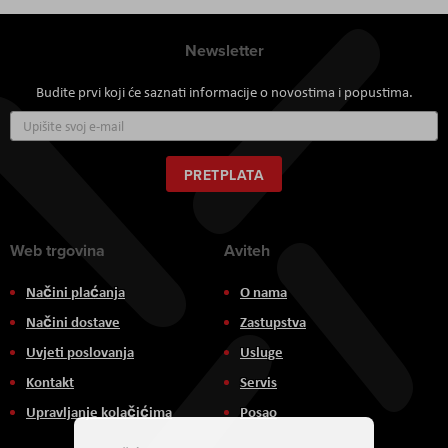
Newsletter
Budite prvi koji će saznati informacije o novostima i popustima.
Prijavite
se
za
naš
PRETPLATA
newsletter:
Web trgovina
Aviteh
Načini plaćanja
O nama
Načini dostave
Zastupstva
Uvjeti poslovanja
Usluge
Kontakt
Servis
Upravljanje kolačićima
Posao