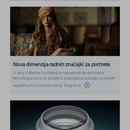
Nova dimenzija radnih značajki za portrete
U seriji G Master korištena je najnaprednija dostupna
tehnologija čime su dodatno poboljšane značajke priznatih
objektiva G Lens tvrtke Sony. Ovaj mod...