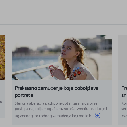
Prekrasno zamućenje koje poboljšava
Pr
portrete
sn
ku
Sferična aberacija pažljivo je optimizirana da bi se
Kom
postigla najbolja moguća ravnoteža između rezolucije i
ser
uglađenog, prirodnog zamućenja koji može b...
kva