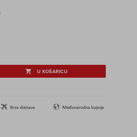
t
U KOŠARICU
Brza dostava
Međunarodna kupnja