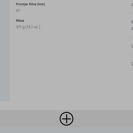
Promjer filtra (mm)
67
Masa
371 g (13,1 oz.)