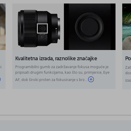
Kvalitetna izrada, raznolike značajke
Po
i
Programibilni gumb za zadržavanje fokusa moguće je
Zat
pripisati drugim funkcijama, kao što su, primjerice, Eye
dod
AF, dok široki prsten za fokusiranje s brz...
iz