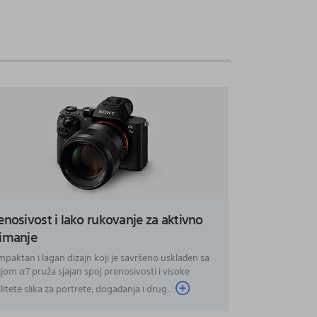
enosivost i lako rukovanje za aktivno
imanje
paktan i lagan dizajn koji je savršeno usklađen sa
ijom α7 pruža sjajan spoj prenosivosti i visoke
litete slika za portrete, događanja i drug...