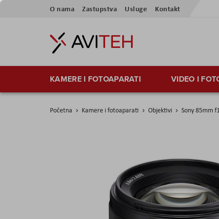
Preskoči
O nama
Zastupstva
Usluge
Kontakt
na
sadržaj
KAMERE I FOTOAPARATI
VIDEO I FO
Početna
Kamere i fotoaparati
Objektivi
Sony 85mm f1
Skip
to
the
end
of
the
images
gallery