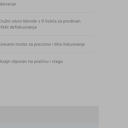
aberacije
Kružni otvor blende s 9 listića za predivan
efekt defokusiranja
Linearni motor za precizno i tiho fokusiranje
Dizajn otporan na prašinu i vlagu