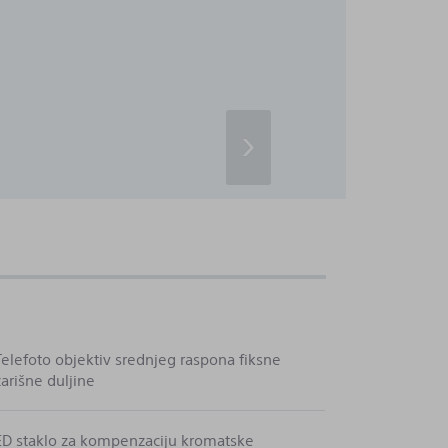
›
Telefoto objektiv srednjeg raspona fiksne
žarišne duljine
ED staklo za kompenzaciju kromatske