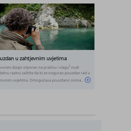
uzdan u zahtjevnim uvjetima
1
voreni dizajn otporan na prašinu i vlagu
nudi
atnu razinu zaštite da bi se osigurao pouzdan rad u
azovnim uvjetima. Omogućava pouzdano snima
...