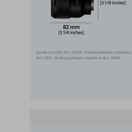
Sjenilo (model): ALC-SH150, Prednji poklopac objektiva:
ALC-F67S, Stražnji poklopac objektiva: ALC-R1EM