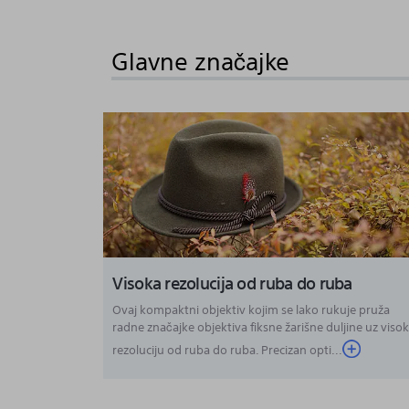
to
the
Glavne značajke
beginning
of
the
images
gallery
Visoka rezolucija od ruba do ruba
Ovaj kompaktni objektiv kojim se lako rukuje pruža
radne značajke objektiva fiksne žarišne duljine uz viso
rezoluciju od ruba do ruba. Precizan opti...