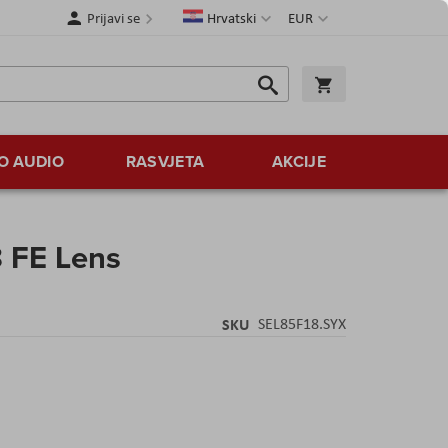
Jezik
Valuta
Prijavi se
Hrvatski
EUR
Traži
Košarica
Traži
O AUDIO
RASVJETA
AKCIJE
 FE Lens
SKU
SEL85F18.SYX