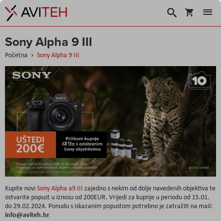
Košarica
Traži
Sony Alpha 9 III
Početna
Sony Alpha 9 III
Kupite novi
Sony Alpha a9 III
zajedno s nekim od dolje navedenih objektiva te
ostvarite popust u iznosu od 200EUR. Vrijedi za kupnje u periodu od 15.01.
do 29.02.2024. Ponudu s iskazanim popustom potrebno je zatražiti na mail:
info@aviteh.hr