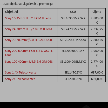
Lista objektiva uključenih u promociju:
Objektivi
SKU
Cijena
Sony 16-35mm FE F2.8 GM II Lens
SEL1635GM2.SYX
2.809,00
€
Sony 24-70mm FE F/2.8 GM II Lens
SEL2470GM2.SYX
2.332,75
€
Sony 70-200mm f/2.8 FE GM OSS II
SEL70200GM2.SYX
2.880,25
€
Sony 200-600mm F5.6-6.3 G OSS FE
SEL200600G.SYX
1.950,00
Lens
€
Sony 100-400mm f/4.5-5.6 GM OSS
SEL100400GM.SYX
2.774,00
€
Sony 1,4X Teleconverter
SEL14TC.SYX
687,00 €
Sony 2X Teleconverter
SEL20TC.SYX
697,00 €