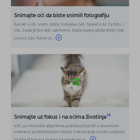
Snimajte oči da biste snimili fotografiju
Eye AF u stv. vrem. ističe Sonyjevu teh. Speed x AI. Za foto. i
vid., kada je lice djel. sakriveno, kada osoba gleda dolje i čak
uz poz. osv. fokus os...
14
Snimajte uz fokus i na očima životinja
α7C uz vrhunske algoritme podržava Eye AF u stvarnom
vremenu sa životinjskim očima. Fokusiranje na oko umjesto
njuške ili brkova znatno će povećati us...