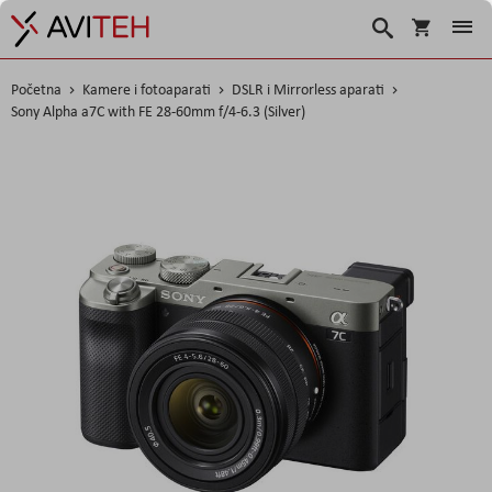
Košarica
Traži
Početna
Kamere i fotoaparati
DSLR i Mirrorless aparati
Sony Alpha a7C with FE 28-60mm f/4-6.3 (Silver)
Skip
to
the
end
of
the
images
gallery