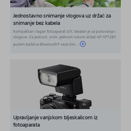
Jednostavno snimanje vlogova uz držač za
snimanje bez kabela
Kompaktan i lagan fotoaparat α7C idealan je za putovanja i
vlogove. Za jednost. snim. jednom rukom držač GP-VPT2BT
putem bežične Bluetooth® veze čini ...
Upravljanje vanjskom bljeskalicom iz
fotoaparata