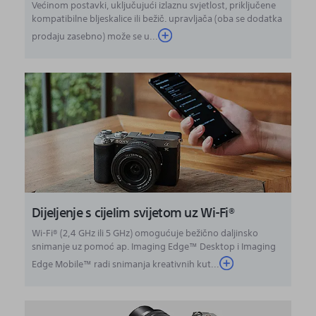
Većinom postavki, uključujući izlaznu svjetlost, priključene
kompatibilne bljeskalice ili bežič. upravljača (oba se dodatka
prodaju zasebno) može se u...
Dijeljenje s cijelim svijetom uz Wi-Fi®
Wi-Fi® (2,4 GHz ili 5 GHz) omogućuje bežično daljinsko
snimanje uz pomoć ap. Imaging Edge™ Desktop i Imaging
Edge Mobile™ radi snimanja kreativnih kut...