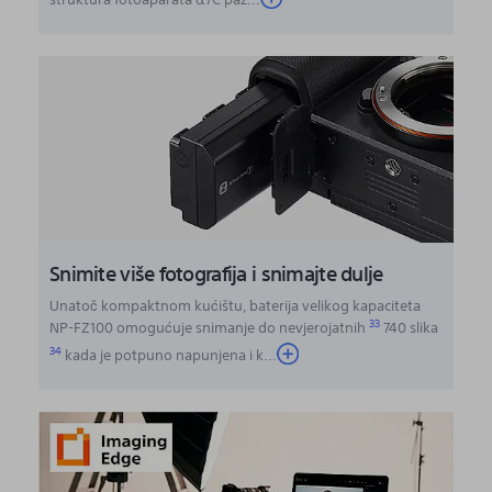
Snimite više fotografija i snimajte dulje
Unatoč kompaktnom kućištu, baterija velikog kapaciteta
33
NP-FZ100 omogućuje snimanje do nevjerojatnih
740 slika
34
kada je potpuno napunjena i k
...