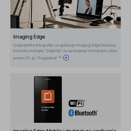
Imaging Edge
Unaprijedite fotografiju uz aplikacije Imaging Edge Desktop.
Koristite značajku "Daljinski" za upravljanje snimanjem uživo
3
...
putem PC-ja; "Preglednik"
Imaging Edge Mobile i dodatak za uređivanje