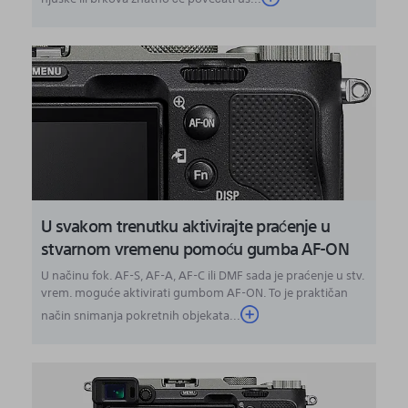
U svakom trenutku aktivirajte praćenje u
stvarnom vremenu pomoću gumba AF-ON
U načinu fok. AF-S, AF-A, AF-C ili DMF sada je praćenje u stv.
vrem. moguće aktivirati gumbom AF-ON. To je praktičan
način snimanja pokretnih objekata...