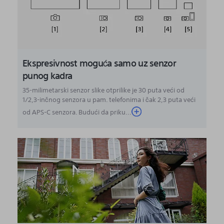
Ekspresivnost moguća samo uz senzor
punog kadra
35-milimetarski senzor slike otprilike je 30 puta veći od
1/2,3-inčnog senzora u pam. telefonima i čak 2,3 puta veći
od APS-C senzora. Budući da priku...