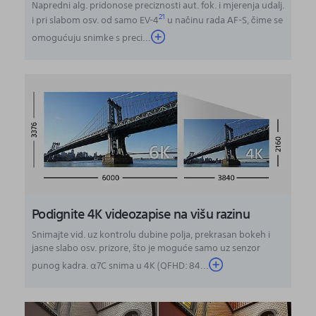
Napredni alg. pridonose preciznosti aut. fok. i mjerenja udalj.
21
i pri slabom osv. od samo EV-4
u načinu rada AF-S, čime se
omogućuju snimke s preci
...
Podignite 4K videozapise na višu razinu
Snimajte vid. uz kontrolu dubine polja, prekrasan bokeh i
jasne slabo osv. prizore, što je moguće samo uz senzor
punog kadra. α7C snima u 4K (QFHD: 84...