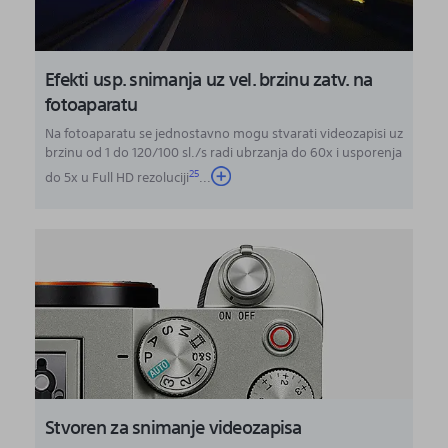
Efekti usp. snimanja uz vel. brzinu zatv. na
fotoaparatu
Na fotoaparatu se jednostavno mogu stvarati videozapisi uz
brzinu od 1 do 120/100 sl./s radi ubrzanja do 60x i usporenja
25
do 5x u Full HD rezoluciji
...
Stvoren za snimanje videozapisa