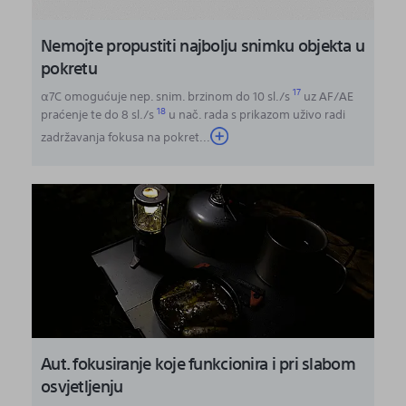
Nemojte propustiti najbolju snimku objekta u
pokretu
17
α7C omogućuje nep. snim. brzinom do 10 sl./s
uz AF/AE
18
praćenje te do 8 sl./s
u nač. rada s prikazom uživo radi
zadržavanja fokusa na pokret
...
Aut. fokusiranje koje funkcionira i pri slabom
osvjetljenju