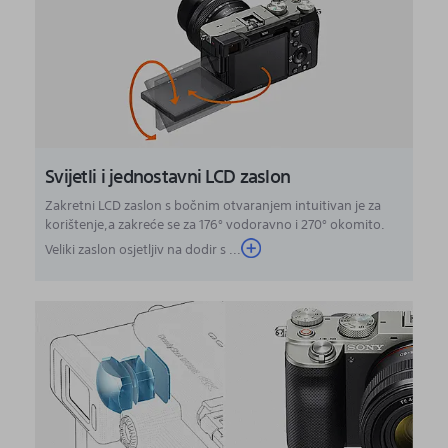
Svijetli i jednostavni LCD zaslon
Zakretni LCD zaslon s bočnim otvaranjem intuitivan je za
korištenje,a zakreće se za 176° vodoravno i 270° okomito.
Veliki zaslon osjetljiv na dodir s ...