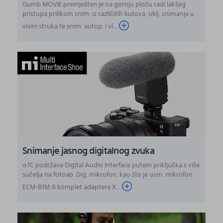
Gumb MOVIE premješten je na gornju ploču radi lakšeg
pristupa prilikom snim. iz različitih kutova, uklj. snimanje u
visini struka te snim. autop. i vl...
Snimanje jasnog digitalnog zvuka
α7C podržava Digital Audio Interface putem priključka s više
sučelja na fotoap. Dig. mikrofon, kao što je usm. mikrofon
ECM-B1M ili komplet adaptera X...