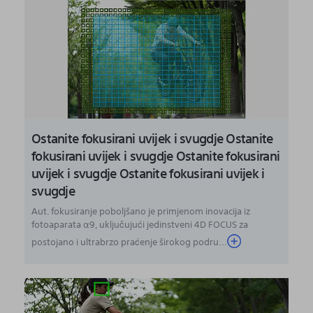
Ostanite fokusirani uvijek i svugdje Ostanite
fokusirani uvijek i svugdje Ostanite fokusirani
uvijek i svugdje Ostanite fokusirani uvijek i
svugdje
Aut. fokusiranje poboljšano je primjenom inovacija iz
fotoaparata α9, uključujući jedinstveni 4D FOCUS za
postojano i ultrabrzo praćenje širokog podru...