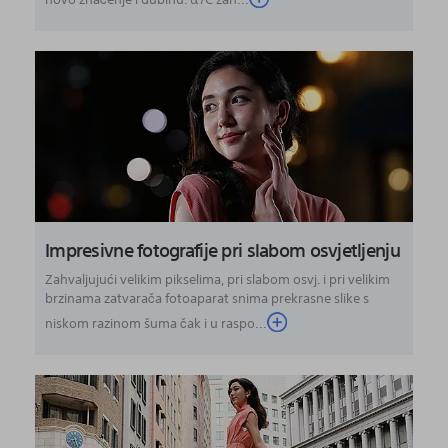
Impresivne fotografije pri slabom osvjetljenju
Zahvaljujući velikim pikselima, pri slabom osvj. i pri velikim
brzinama zatvarača fotoaparat snima prekrasne slike s
niskom razinom šuma čak i u raspo...