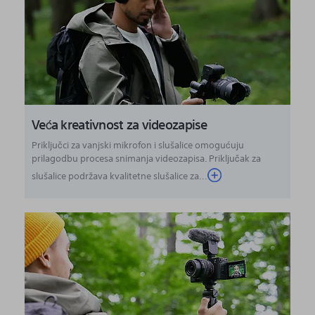
Veća kreativnost za videozapise
Priključci za vanjski mikrofon i slušalice omogućuju
prilagodbu procesa snimanja videozapisa. Priključak za
slušalice podržava kvalitetne slušalice za...