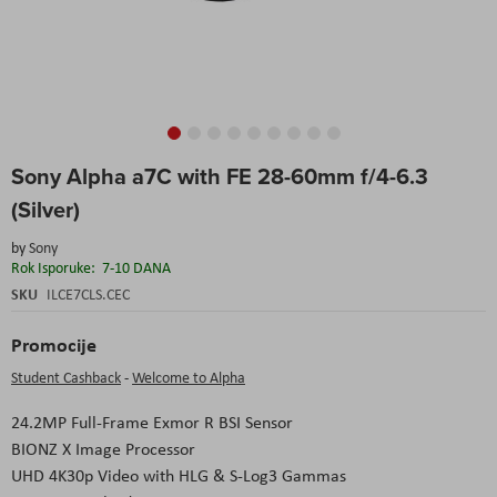
Skip
Sony Alpha a7C with FE 28-60mm f/4-6.3
to
the
(Silver)
beginning
of
by
Sony
the
Rok Isporuke:
7-10 DANA
images
SKU
ILCE7CLS.CEC
gallery
Promocije
Student Cashback
-
Welcome to Alpha
24.2MP Full-Frame Exmor R BSI Sensor
BIONZ X Image Processor
UHD 4K30p Video with HLG & S-Log3 Gammas