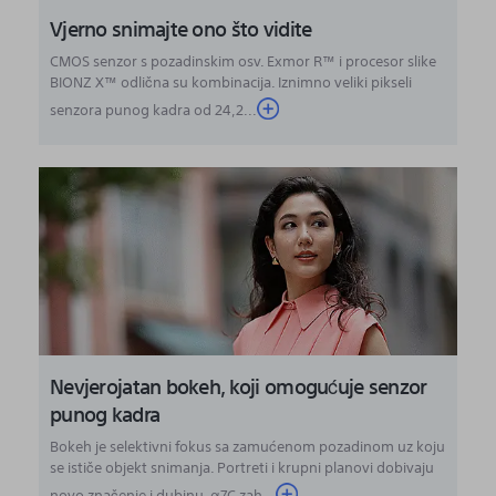
Vjerno snimajte ono što vidite
CMOS senzor s pozadinskim osv. Exmor R™ i procesor slike
BIONZ X™ odlična su kombinacija. Iznimno veliki pikseli
senzora punog kadra od 24,2...
Nevjerojatan bokeh, koji omogućuje senzor
punog kadra
Bokeh je selektivni fokus sa zamućenom pozadinom uz koju
se ističe objekt snimanja. Portreti i krupni planovi dobivaju
novo značenje i dubinu. α7C zah...