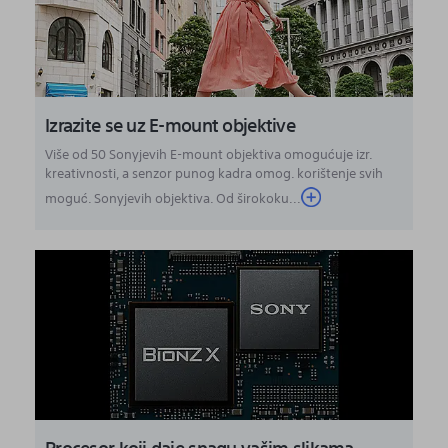
Izrazite se uz E-mount objektive
Više od 50 Sonyjevih E-mount objektiva omogućuje izr.
kreativnosti, a senzor punog kadra omog. korištenje svih
moguć. Sonyjevih objektiva. Od širokoku...
Procesor koji daje snagu vašim slikama