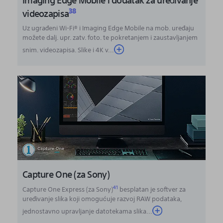
38
videozapisa
Uz ugrađeni Wi-Fi® i Imaging Edge Mobile na mob. uređaju
možete dalj. upr. zatv. foto. te pokretanjem i zaustavljanjem
snim. videozapisa. Slike i 4K v...
Capture One (za Sony)
41
Capture One Express (za Sony)
besplatan je softver za
uređivanje slika koji omogućuje razvoj RAW podataka,
jednostavno upravljanje datotekama slika
...