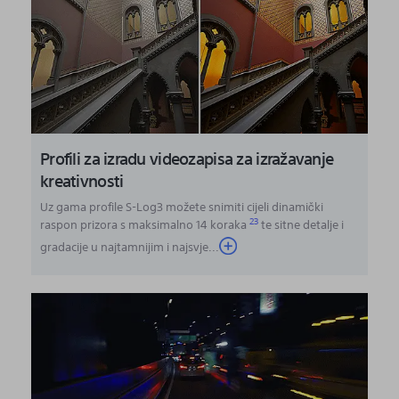
Profili za izradu videozapisa za izražavanje
kreativnosti
Uz gama profile S-Log3 možete snimiti cijeli dinamički
23
raspon prizora s maksimalno 14 koraka
te sitne detalje i
gradacije u najtamnijim i najsvje
...