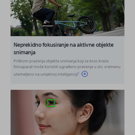
Neprekidno fokusiranje na aktivne objekte
snimanja
Prilikom praćenja objekta snimanja koji se brzo kreće
fotoaparat može koristiti ugrađeno praćenje u stv. vremenu
1
...
utemeljeno na umjetnoj inteligenciji