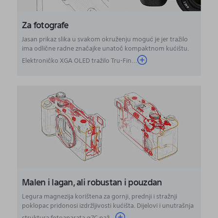
Za fotografe
Jasan prikaz slika u svakom okruženju moguć je jer tražilo
ima odlične radne značajke unatoč kompaktnom kućištu.
Elektroničko XGA OLED tražilo Tru-Fin...
Malen i lagan, ali robustan i pouzdan
Legura magnezija korištena za gornji, prednji i stražnji
poklopac pridonosi izdržljivosti kućišta. Dijelovi i unutrašnja
struktura fotoaparata α7C paž...