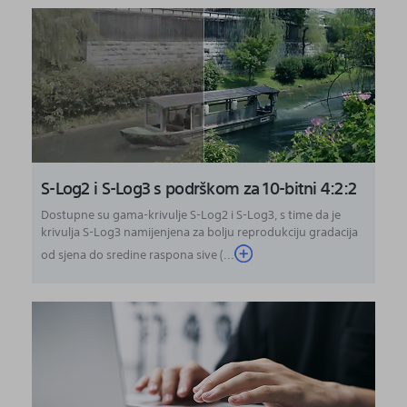
S-Log2 i S-Log3 s podrškom za 10-bitni 4:2:2
Dostupne su gama-krivulje S-Log2 i S-Log3, s time da je
krivulja S-Log3 namijenjena za bolju reprodukciju gradacija
od sjena do sredine raspona sive (...