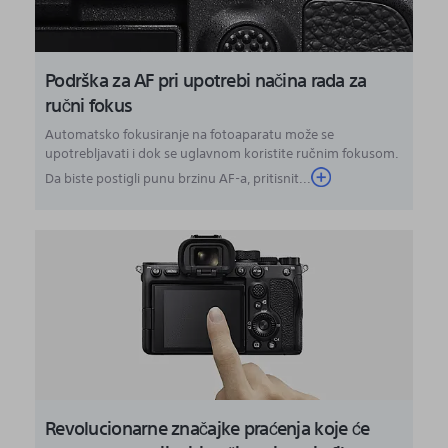
Podrška za AF pri upotrebi načina rada za
ručni fokus
Automatsko fokusiranje na fotoaparatu može se
upotrebljavati i dok se uglavnom koristite ručnim fokusom.
Da biste postigli punu brzinu AF-a, pritisnit...
Revolucionarne značajke praćenja koje će