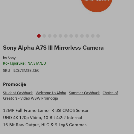
Skip
Sony Alpha A7S III Mirrorless Camera
to
the
by
Sony
beginning
Rok Isporuke:
NA STANJU
of
the
SKU
ILCE7SM3B.CEC
images
gallery
Promocije
Student Cashback
-
Welcome to Alpha
-
Summer Cashback
-
Choice of
Creators
-
Video WBW Promocija
12MP Full-Frame Exmor R BSI CMOS Sensor
UHD 4K 120p Video, 10-Bit 4:2:2 Internal
16-Bit Raw Output, HLG & S-Log3 Gammas