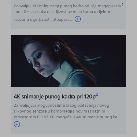
2
Zahvaljujući konfiguraciji punog kadra od 12,1-megapiksela
, postiže se visoka osjetljivost uz malo šuma u cijelom
rasponu osjetljivosti fotoaparat
...
4
4K snimanje punog kadra pri 120p
Zahvaljujući mogućnostima brzog očitavanja novog
slikovnog senzora u kombinaciji s novim i snažnim
procesorom BIONZ XR, moguće je 4K snimanje punog ka...