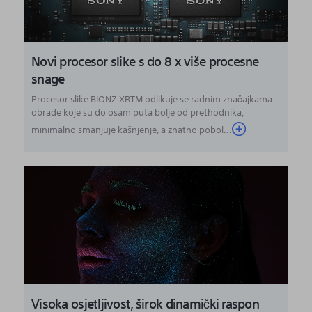
Novi procesor slike s do 8 x više procesne
snage
Procesor slike BIONZ XRTM odlikuje se radnim značajkama
obrade koje su do osam puta bolje od prethodnika,
minimalno smanjuje kašnjenje, a znatno pobol...
Visoka osjetljivost, širok dinamički raspon