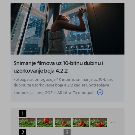
Snimanje filmova uz 10-bitnu dubinu i
uzorkovanje boja 4:2:2
Fotoaparat omogućuje 4K interno snimanje uz 10-bitnu
dubinu te uzorkovanje boja 4:2:2 kad se upotrebljava
kompresija Long GOP ili All Intra. To omoguć...