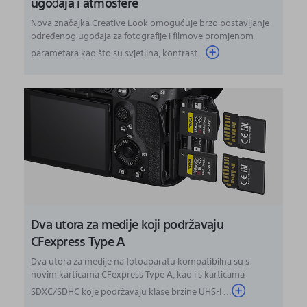
ugođaja i atmosfere
Nova značajka Creative Look omogućuje brzo postavljanje
određenog ugođaja za fotografije i filmove promjenom
parametara kao što su svjetlina, kontrast...
Dva utora za medije koji podržavaju
CFexpress Type A
Dva utora za medije na fotoaparatu kompatibilna su s
novim karticama CFexpress Type A, kao i s karticama
SDXC/SDHC koje podržavaju klase brzine UHS-I ...