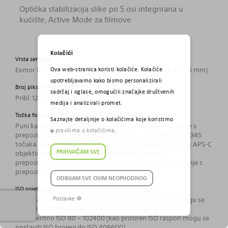
Optička stabilizacija slike po 5 osi integrirana u
kućište, Active Mode za filmove
Kolačići
Vrsta senzora
Exmor R CMOS senzor punog kadra od 35 mm (35,6 x 23,8 mm)
Ova web-stranica koristi kolačiće. Kolačiće
upotrebljavamo kako bismo personalizirali
Broj piksela (efektivnih)
sadržaj i oglase, omogućili značajke društvenih
Pribl. 12,1 megapiksela
medija i analizirali promet.
Točka fokusa
Saznajte detaljnije o kolačićima koje koristimo
Puni kadar od 35 mm: 759 točaka (automatsko fokusiranje s
u
pravilima o kolačićima
.
prepoznavanjem faza), način rada APS-C s FF objektivom: 345
točaka (automatsko fokusiranje s prepoznavanjem faza), s APS-C
objektivom: 285 točaka (automatsko fokusiranje s
PRIHVAĆAM SVE
prepoznavanjem faza) / 425 točaka (automatsko fokusiranje s
prepoznavanjem kontrasta)
ODBIJAM SVE OSIM NEOPHODNOG
ISO osjetljivost
Fotografija: ISO 80 – 102400 (kao proširen ISO raspon mogu se
Postavke ☸
postaviti ISO brojevi od ISO 40 do ISO 409600), filmovi:
ekvivalentno ISO 80 – 102400 (kao proširen ISO raspon mogu se
postaviti ISO brojevi do ISO 409600)