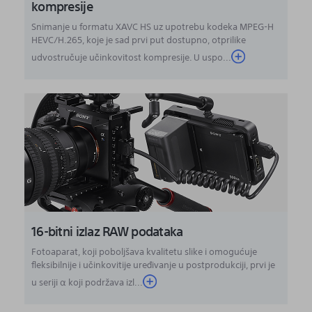
kompresije
Snimanje u formatu XAVC HS uz upotrebu kodeka MPEG-H
HEVC/H.265, koje je sad prvi put dostupno, otprilike
udvostručuje učinkovitost kompresije. U uspo...
16-bitni izlaz RAW podataka
Fotoaparat, koji poboljšava kvalitetu slike i omogućuje
fleksibilnije i učinkovitije uređivanje u postprodukciji, prvi je
u seriji α koji podržava izl...