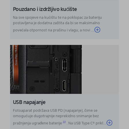
Pouzdano i izdržljivo kućište
Na sve spojeve na kućištu te na poklopac za bateriju
postavljena je dodatna zaštita da bi se maksimalno
povećala otpornost na prašinu i vlagu, a novi ...
USB napajanje
Fotoaparat podržava USB PD (napajanje), čime se
omogućuje dugotrajnije neprekidno snimanje bez
22
pražnjenja ugrađene baterije
. Na USB Type C® prikl
...