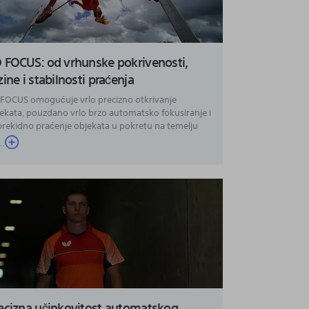
 FOCUS: od vrhunske pokrivenosti,
zine i stabilnosti praćenja
FOCUS omogućuje vrlo precizno otkrivanje
ekata, pouzdano vrlo brzo automatsko fokusiranje i
rekidno praćenje objekata u pokretu na temelju
..
ecizna učinkovitost automatskog