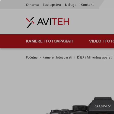
Preskoči
O nama
Zastupstva
Usluge
Kontakt
na
sadržaj
KAMERE I FOTOAPARATI
VIDEO I FO
Početna
Kamere i fotoaparati
DSLR i Mirrorless aparati
Skip
to
the
end
of
the
images
gallery