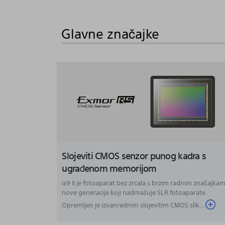
to
the
Glavne značajke
beginning
of
the
images
gallery
Slojeviti CMOS senzor punog kadra s
ugrađenom memorijom
α9 II je fotoaparat bez zrcala s brzim radnim značajka
nove generacije koji nadmašuje SLR fotoaparate.
Opremljen je izvanrednim slojevitim CMOS slik...