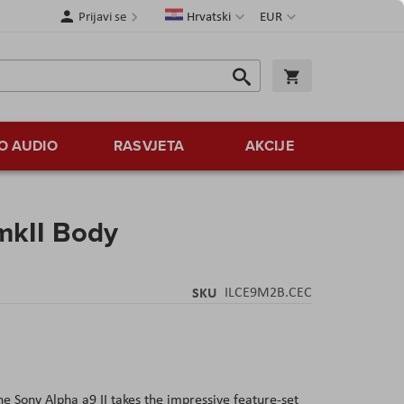
Jezik
Valuta
Prijavi se
Hrvatski
EUR
Traži
Košarica
Traži
O AUDIO
RASVJETA
AKCIJE
mkII Body
SKU
ILCE9M2B.CEC
e Sony Alpha a9 II takes the impressive feature-set