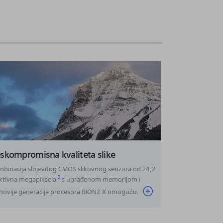
skompromisna kvaliteta slike
binacija slojevitog CMOS slikovnog senzora od 24,2
3
ktivna megapiksela
s ugrađenom memorijom i
novije generacije procesora BIONZ X omoguću
...