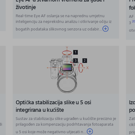
životinje
fo
Real-time Eye AF oslanja se na naprednu umjetnu
AF 
inteligenciju za neprekidnu analizu i otkrivanje očiju iz
2
3
bogatih podataka slikovnog senzora uz odabir...
otv
Optička stabilizacija slike u 5 osi
Iz
integrirana u kućište
po
Sustav za stabilizaciju slike ugrađen u kućište precizno je
Zat
di
prilagođen za kompenzaciju podrhtavanja fotoaparata
cik
u 5 osi koje može negativno utjecati n...
pri