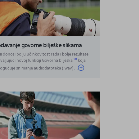
davanje govorne bilješke slikama
II donosi bolju učinkovitost rada i bolje rezultate
28
valjujući novoj funkciji Govorna bilješka
koja
gućuje snimanje audiodatoteka (.wav)
...