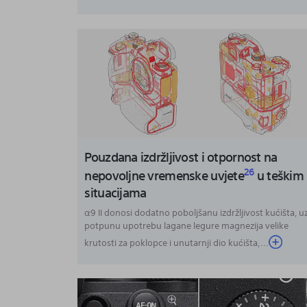
Pouzdana izdržljivost i otpornost na
26
nepovoljne vremenske uvjete
u teškim
situacijama
α9 II donosi dodatno poboljšanu izdržljivost kućišta, u
potpunu upotrebu lagane legure magnezija velike
krutosti za poklopce i unutarnji dio kućišta,...