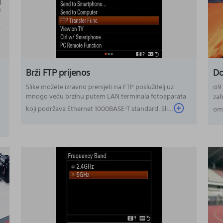
Brži FTP prijenos
Do
Slike možete izravno prenijeti na FTP poslužitelj uz
α9 
mnogo veću brzinu putem LAN terminala fotoaparata
zah
i
koji podržava Ethernet 1000BASE-T standard. Sli...
omo