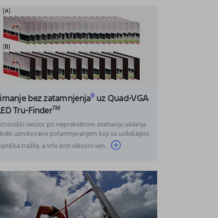
9
imanje bez zatamnjenja
uz Quad-VGA
ED Tru-Finder
TM
ktronički senzor pri neprekidnom snimanju uklanja
kide uzrokovane potamnjivanjem koji su uobičajeni
optička tražila, a vrlo brzi slikovni sen...