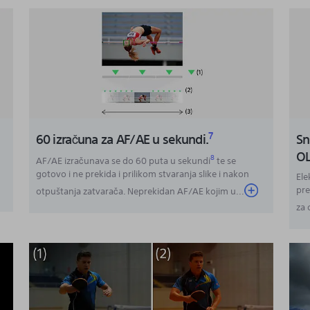
7
60 izračuna za AF/AE u sekundi.
Sn
OL
8
AF/AE izračunava se do 60 puta u sekundi
te se
gotovo i ne prekida i prilikom stvaranja slike i nakon
Ele
pre
otpuštanja zatvarača. Neprekidan AF/AE kojim u
...
za 