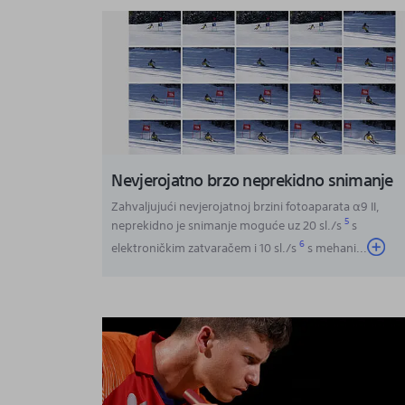
Nevjerojatno brzo neprekidno snimanje
Zahvaljujući nevjerojatnoj brzini fotoaparata α9 II,
5
neprekidno je snimanje moguće uz 20 sl./s
s
6
elektroničkim zatvaračem i 10 sl./s
s mehani
...