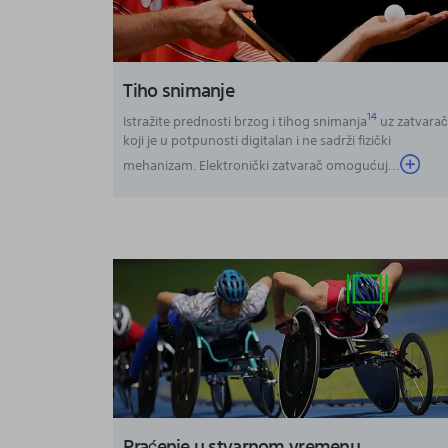
Tiho snimanje
14
Istražite prednosti brzog i tihog snimanja
uz zatvara
koji je u potpunosti digitalan i ne sadrži fizički
mehanizam. Elektronički zatvarač omogućuj
...
Praćenje u stvarnom vremenu