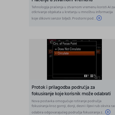
Tehnologija praćenja u stvarnom vremenu koristi AI za
otkrivanje objekata u kretanju u mnoštvu informacija
koje slikovni senzor bilježi. Prostorni pod...
Protok i prilagodba područja za
fokusiranje koje korisnik može odabrati
Nova postavka omogućuje rotiranje područja
fokusiranja kroz gornji, donji, desni i lijevi rub okvira ra
odabira odgovarajućeg područja fokusiranja z...