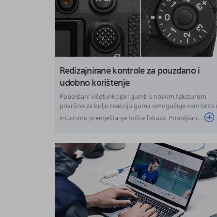
Redizajnirane kontrole za pouzdano i
udobno korištenje
Poboljšani višefunkcijski gumb s novom teksturom
površine za bolju reakciju guma omogućuje vam brzo 
intuitivno premještanje točke fokusa. Poboljšani...