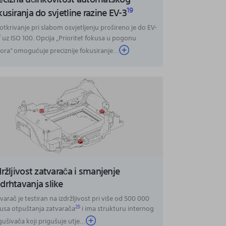
19
kusiranja do svjetline razine EV-3
otkrivanje pri slabom osvjetljenju prošireno je do EV-
0
uz ISO 100. Opcija „Prioritet fokusa u pogonu
ora” omogućuje preciznije fokusiranje
...
držljivost zatvarača i smanjenje
drhtavanja slike
varač je testiran na izdržljivost pri više od 500 000
25
lusa otpuštanja zatvarača
i ima strukturu internog
gušivača koji prigušuje utje
...