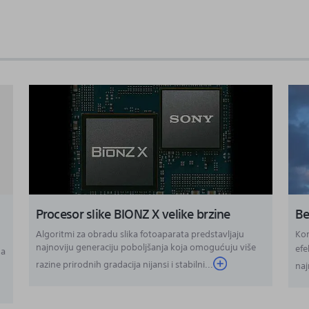
Procesor slike BIONZ X velike brzine
Be
Algoritmi za obradu slika fotoaparata predstavljaju
Kom
najnoviju generaciju poboljšanja koja omogućuju više
efe
ma
razine prirodnih gradacija nijansi i stabilni...
naj