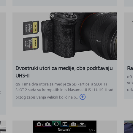
Dvostruki utori za medije, oba podržavaju
Ra
UHS-II
α9 
ene
α9 II ima dva utora za medije za SD kartice, a SLOT 1 i
SLOT 2 sada su kompatibilni s klasama UHS-I i UHS-II radi
udv
z
brzog zapisivanja velikih količina p...