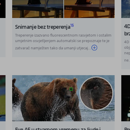
4D
15
Snimanje bez treperenja
br
č
Treperenje izazvano fluorescentnom rasvjetom i ostalim
umjetnim osvjetljenjem automatski se prepoznaje te je
4D 
obj
zatvarač namješten tako da umanji utjecaj...
nep
ne.
Eye AF u stvarnom vremenu za ljude i
Pr