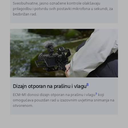
Sveobuhvatne, jasno označene kontrole olakšavaju
prilagodbu i potvrdu svih postavki mikrofona u sekundi, za
bezbrižan rad.
8
Dizajn otporan na prašinu i vlagu
9
ECM-M1 donosi dizajn otporan na prašinu i vlagu
koji
omogućava pouzdan rad u izazovnim uvjetima snimanja na
otvorenom.