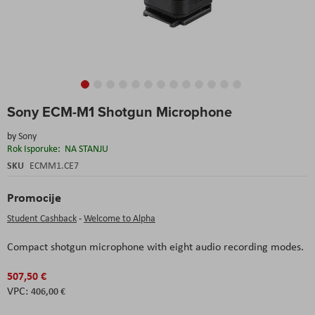
Skip
Sony ECM-M1 Shotgun Microphone
to
the
by
Sony
beginning
Rok Isporuke:
NA STANJU
of
the
SKU
ECMM1.CE7
images
gallery
Promocije
Student Cashback
-
Welcome to Alpha
Compact shotgun microphone with eight audio recording modes.
507,50 €
406,00 €