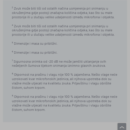
Zvuk može biti tiši od ostalih načina usmjerenja pri snimanju u
2
okruženjima gdje postoji značajna količina odjeka, kao što su male
prostorije ili u slučaju velike udaljenosti između mikrofona i objekta.
Zvuk može biti tiši od ostalih načina usmjerenja pri snimanju u
4
okruženjima gdje postoji značajna količina odjeka, kao što su male
prostorije ili u slučaju velike udaljenosti između mikrofona i objekta.
Dimenzije i masa su približni.
5
Dimenzije i masa su približni.
6
Sigurnosna snimka od -20 dB ne može jamčiti uklanjanje svih
7
neželjenih šumova tijekom snimanja iznimno glasnih zvukova.
Otpornost na prašinu i vlagu nije 100 % zajamčena. Nešto vlage neće
8
uzrokovati kvar mikrofonskih jedinica, ali njihova upotreba dok su
vlažne može utjecati na kvalitetu zvuka. Prljavštinu i vlagu obrišite
čistom, suhom krpom.
Otpornost na prašinu i vlagu nije 100 % zajamčena. Nešto vlage neće
9
uzrokovati kvar mikrofonskih jedinica, ali njihova upotreba dok su
vlažne može utjecati na kvalitetu zvuka. Prljavštinu i vlagu obrišite
čistom, suhom krpom.