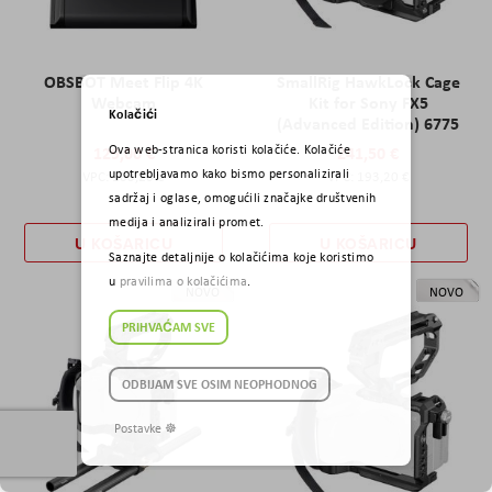
OBSBOT Meet Flip 4K
SmallRig HawkLock Cage
Webcam
Kit for Sony FX5
Kolačići
(Advanced Edition) 6775
Ova web-stranica koristi kolačiće. Kolačiće
129,00 €
241,50 €
upotrebljavamo kako bismo personalizirali
103,20 €
193,20 €
sadržaj i oglase, omogućili značajke društvenih
medija i analizirali promet.
U KOŠARICU
U KOŠARICU
Saznajte detaljnije o kolačićima koje koristimo
u
pravilima o kolačićima
.
NOVO
NOVO
PRIHVAĆAM SVE
ODBIJAM SVE OSIM NEOPHODNOG
Postavke ☸