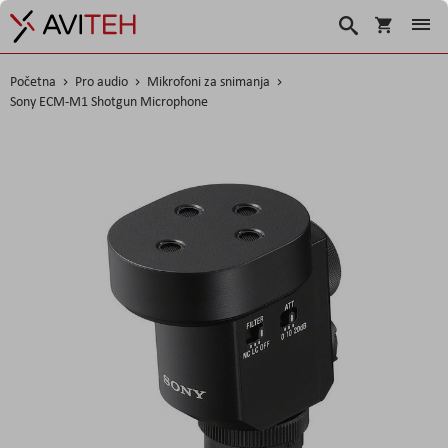
Košarica
Traži
Početna
Pro audio
Mikrofoni za snimanja
Sony ECM-M1 Shotgun Microphone
Skip
to
the
end
of
the
images
gallery