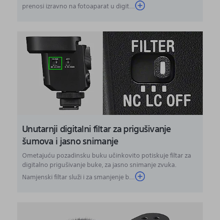
prenosi izravno na fotoaparat u digit...
Unutarnji digitalni filtar za prigušivanje
šumova i jasno snimanje
Ometajuću pozadinsku buku učinkovito potiskuje filtar za
digitalno prigušivanje buke, za jasno snimanje zvuka.
Namjenski filtar služi i za smanjenje b...