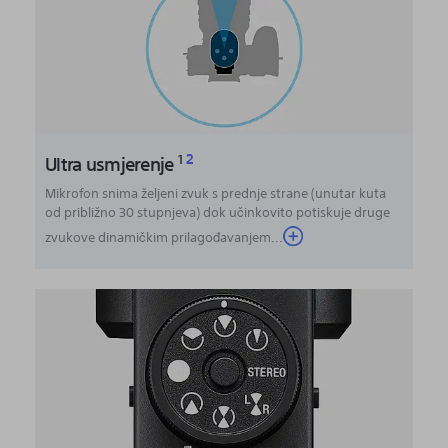
2
Ultra usmjerenje
1
Mikrofon snima željeni zvuk s prednje strane (unutar kuta
od približno 30 stupnjeva) dok učinkovito potiskuje druge
zvukove dinamičkim prilagođavanjem...