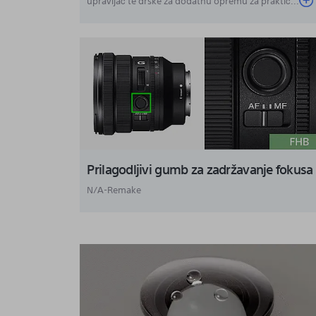
upravljač te drške za dodatnu opremu za praktič...
Prilagodljivi gumb za zadržavanje fokusa
N/A-Remake