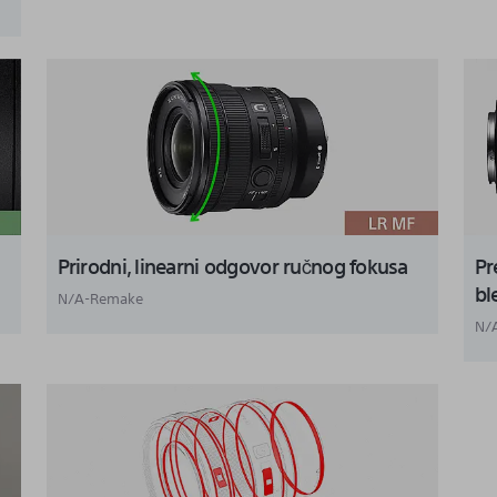
Prirodni, linearni odgovor ručnog fokusa
Pr
bl
N/A-Remake
N/