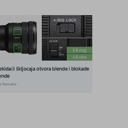
ekidači škljocaja otvora blende i blokade
ende
A-Remake