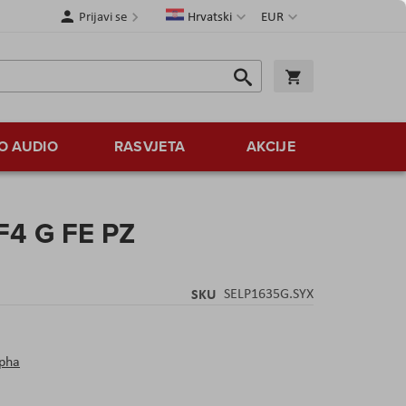
Jezik
Valuta
Prijavi se
Hrvatski
EUR
Traži
Košarica
Traži
O AUDIO
RASVJETA
AKCIJE
F4 G FE PZ
SKU
SELP1635G.SYX
pha