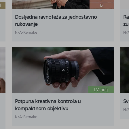
Dosljedna ravnoteža za jednostavno
Ra
rukovanje
zu
N/A-Remake
N/
Potpuna kreativna kontrola u
Sv
kompaktnom objektivu
N/
N/A-Remake