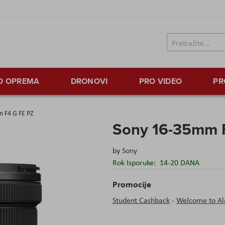
TO OPREMA
DRONOVI
PRO VIDEO
PR
 F4 G FE PZ
Sony 16-35mm 
by
Sony
Rok Isporuke:
14-20 DANA
Promocije
Student Cashback
-
Welcome to Al