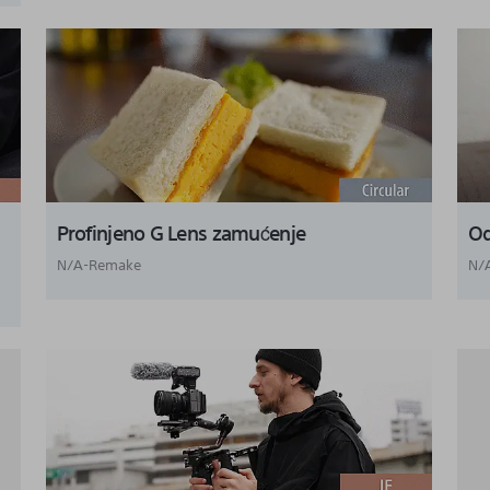
Profinjeno G Lens zamućenje
Od
N/A-Remake
N/