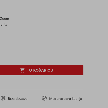
l Zoom
ments
U KOŠARICU
Brza dostava
Međunarodna kupnja