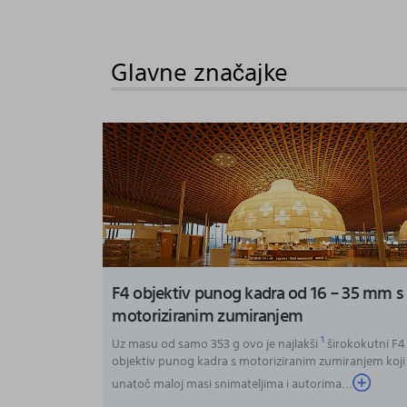
to
the
Glavne značajke
beginning
of
the
images
gallery
F4 objektiv punog kadra od 16 – 35 mm s
motoriziranim zumiranjem
1
Uz masu od samo 353 g ovo je najlakši
širokokutni F4
objektiv punog kadra s motoriziranim zumiranjem koji
unatoč maloj masi snimateljima i autorima
...