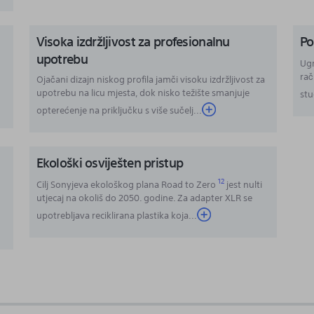
Visoka izdržljivost za profesionalnu
Po
upotrebu
Ugr
rač
Ojačani dizajn niskog profila jamči visoku izdržljivost za
upotrebu na licu mjesta, dok nisko težište smanjuje
stu
opterećenje na priključku s više sučelj...
Ekološki osviješten pristup
12
Cilj Sonyjeva ekološkog plana Road to Zero
jest nulti
utjecaj na okoliš do 2050. godine. Za adapter XLR se
upotrebljava reciklirana plastika koja
...