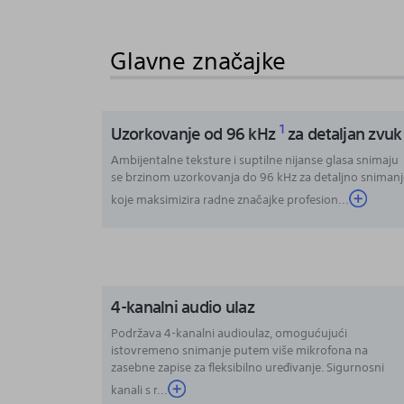
to
the
Glavne značajke
beginning
of
the
images
1
Uzorkovanje od 96 kHz
za detaljan zvuk
gallery
Ambijentalne teksture i suptilne nijanse glasa snimaju
se brzinom uzorkovanja do 96 kHz za detaljno sniman
koje maksimizira radne značajke profesion...
4-kanalni audio ulaz
Podržava 4-kanalni audioulaz
, omogućujući
istovremeno snimanje putem više mikrofona na
zasebne zapise za fleksibilno uređivanje. Sigurnosni
kanali s r
...