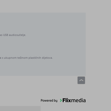
kao USB audiosučelje.
ena s ukupnom težinom plastičnih dijelova.