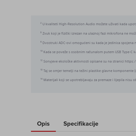
U kvaliteti High-Resolution Audio možete uživati kada upot
2
Zvuk koji je fizički izrezan na ulaznoj fazi mikrofona ne može
5
Dvostruki ADC-ovi omogućeni su kada je jedinica spojena na 
6
Kada se poveže s osobnim računalom putem USB Type-C kabel
10
Sonyjeve ekološke aktivnosti opisane su na stranici https
12
Taj se omjer temelji na težini plastike glavne komponente (n
13
Materijali koji se upotrebljavaju za premaze i lijepila nisu 
14
Opis
Specifikacije