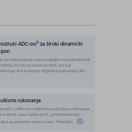
6
ostruki ADC-ovi
za široki dinamički
spon
bi se maksimizirale radne značajke visokokvalitetnih
rofona, koriste se dvostruki ADC-ovi koji
biniraju dva analogno-digitalna pretvarača (AD...
tuitivno rukovanje
pored s odličnom vidljivošću poboljšava rukovanje,
a svakom ulazu nalaze se OL (preopterećenje)
uljice za praćenje razine u trenu. Prekidači ...