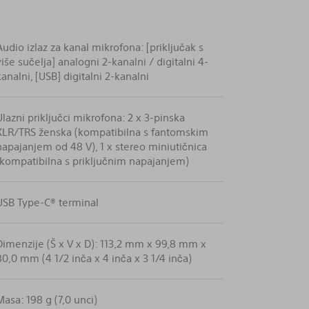
Audio izlaz za kanal mikrofona: [priključak s
više sučelja] analogni 2-kanalni / digitalni 4-
kanalni, [USB] digitalni 2-kanalni
Ulazni priključci mikrofona: 2 x 3-pinska
XLR/TRS ženska (kompatibilna s fantomskim
napajanjem od 48 V), 1 x stereo miniutičnica
(kompatibilna s priključnim napajanjem)
USB Type-C® terminal
Dimenzije (Š x V x D): 113,2 mm x 99,8 mm x
80,0 mm (4 1/2 inča x 4 inča x 3 1/4 inča)
Masa: 198 g (7,0 unci)