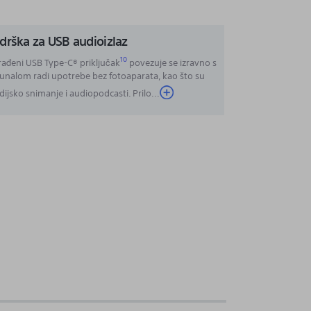
drška za USB audioizlaz
10
ađeni USB Type-C® priključak
povezuje se izravno s
unalom radi upotrebe bez fotoaparata, kao što su
dijsko snimanje i audiopodcasti. Prilo
...