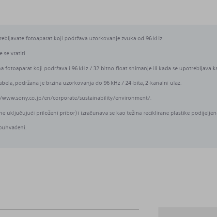
rebljavate fotoaparat koji podržava uzorkovanje zvuka od 96 kHz.
 se vratiti.
fotoaparat koji podržava i 96 kHz / 32 bitno float snimanje ili kada se upotrebljava 
a, podržana je brzina uzorkovanja do 96 kHz / 24-bita, 2-kanalni ulaz.
://www.sony.co.jp/en/corporate/sustainability/environment/.
e uključujući priloženi pribor) i izračunava se kao težina reciklirane plastike podijelj
obuhvaćeni.