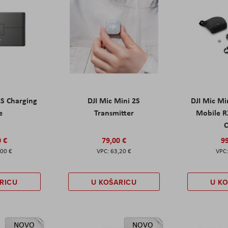
2S Charging
DJI Mic Mini 2S
DJI Mic Mi
e
Transmitter
Mobile R
C
0 €
79,00 €
99
,00 €
63,20 €
RICU
U KOŠARICU
U K
NOVO
NOVO