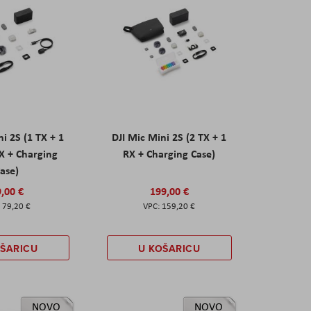
ni 2S (1 TX + 1
DJI Mic Mini 2S (2 TX + 1
X + Charging
RX + Charging Case)
ase)
,00 €
199,00 €
79,20 €
159,20 €
OŠARICU
U KOŠARICU
NOVO
NOVO