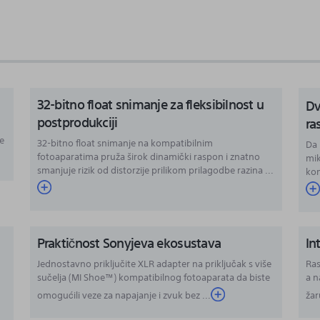
32-bitno float snimanje
za fleksibilnost u
Dv
postprodukciji
ra
je
32-bitno float snimanje na kompatibilnim
Da 
fotoaparatima pruža širok dinamički raspon i znatno
mik
smanjuje rizik od distorzije prilikom prilagodbe razina ...
kom
Praktičnost Sonyjeva ekosustava
In
Jednostavno priključite XLR adapter na priključak s više
Ras
sučelja (MI Shoe™) kompatibilnog fotoaparata
da biste
a n
omogućili veze za napajanje i zvuk bez
...
žar