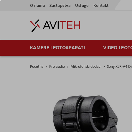
Preskoči
O nama
Zastupstva
Usluge
Kontakt
na
sadržaj
KAMERE I FOTOAPARATI
VIDEO I FO
Početna
Pro audio
Mikrofonski dodaci
Sony XLR-A4 Di
Skip
to
the
end
of
the
images
gallery