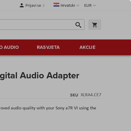
Jezik
Valuta
Prijavi se
Hrvatski
EUR
Traži
Košarica
Traži
O AUDIO
RASVJETA
AKCIJE
gital Audio Adapter
SKU
XLRA4.CE7
oved audio quality with your Sony a7R VI using the