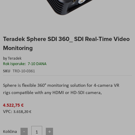
Skip
Teradek Sphere SDI 360_ SDI Real-Time Video
to
the
Monitoring
beginning
of
by
Teradek
the
Rok Isporuke:
7-10 DANA
images
SKU
TRD-10-0361
gallery
Sphere is flexible 360° monitoring solution for 4-camera VR
rigs compatible with any HDMI or HD-SDI camera,
4.522,75 €
3.618,20 €
Količina