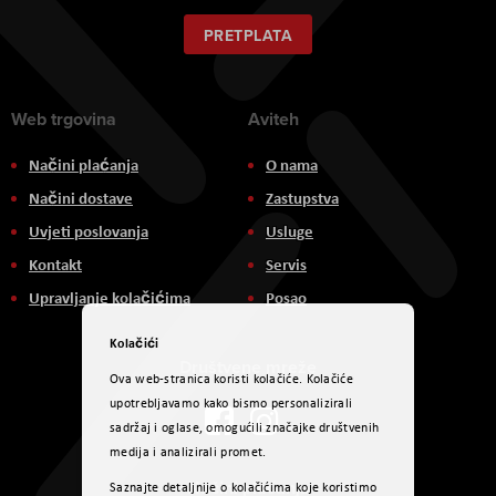
za
naš
PRETPLATA
newsletter:
Web trgovina
Aviteh
Načini plaćanja
O nama
Načini dostave
Zastupstva
Uvjeti poslovanja
Usluge
Kontakt
Servis
Upravljanje kolačićima
Posao
Kolačići
Društvene mreže
Ova web-stranica koristi kolačiće. Kolačiće
upotrebljavamo kako bismo personalizirali
sadržaj i oglase, omogućili značajke društvenih
medija i analizirali promet.
Načini plaćanja
Saznajte detaljnije o kolačićima koje koristimo