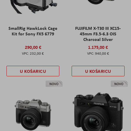
SmallRig HawkLock Cage
FUJIFILM X-T30 III XC15-
Kit for Sony FX5 6779
45mm F3.5-6.3 OIS
Charcoal Silver
290,00 €
1.175,00 €
232,00 €
940,00 €
U KOŠARICU
U KOŠARICU
NOVO
NOVO