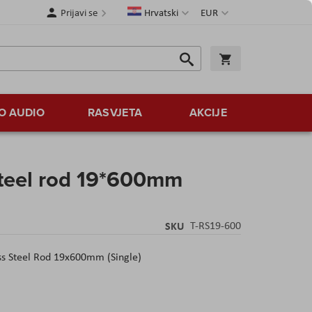
Jezik
Valuta
Prijavi se
Hrvatski
EUR
Traži
Košarica
Traži
O AUDIO
RASVJETA
AKCIJE
 steel rod 19*600mm
SKU
T-RS19-600
ss Steel Rod 19x600mm (Single)