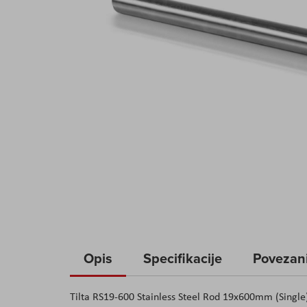
Skip
to
Opis
Specifikacije
Povezani
the
beginning
Tilta RS19-600 Stainless Steel Rod 19x600mm (Single
of