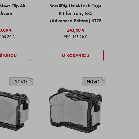
eet Flip 4K
SmallRig HawkLock Cage
ebcam
Kit for Sony FX5
(Advanced Edition) 6775
9,00 €
241,50 €
103,20 €
193,20 €
OŠARICU
U KOŠARICU
NOVO
NOVO