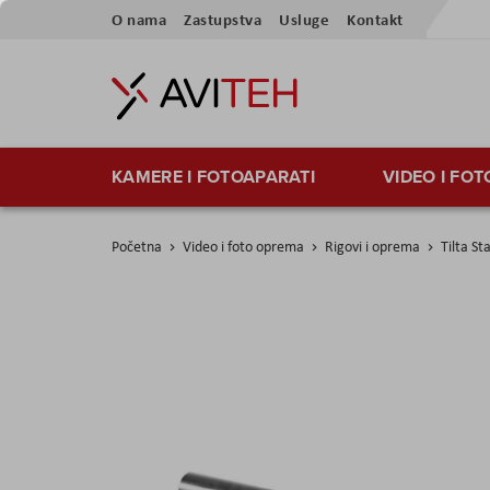
Preskoči
O nama
Zastupstva
Usluge
Kontakt
na
sadržaj
KAMERE I FOTOAPARATI
VIDEO I FO
Početna
Video i foto oprema
Rigovi i oprema
Tilta S
Skip
to
the
end
of
the
images
gallery