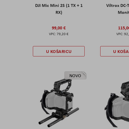
DJI Mic Mini 2S (1 TX + 1
Viltrox DC-
RX)
Moni
99,00 €
115,0
79,20 €
92
U KOŠARICU
U KOŠA
NOVO