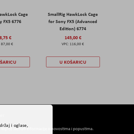
HawkLock Cage
SmallRig HawkLock Cage
y FX5 6776
for Sony FX5 (Advanced
Edition) 6774
8,75 €
145,00 €
87,00 €
116,00 €
OŠARICU
U KOŠARICU
er
ržaj i oglase,
i koji će saznati informacije o novostima i popustima.