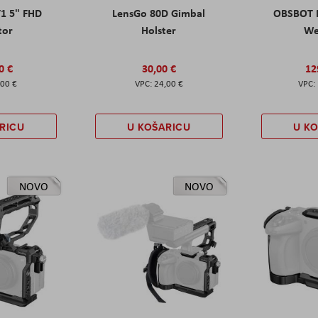
T1 5" FHD
LensGo 80D Gimbal
OBSBOT M
tor
Holster
W
0 €
30,00 €
12
,00 €
24,00 €
RICU
U KOŠARICU
U K
NOVO
NOVO