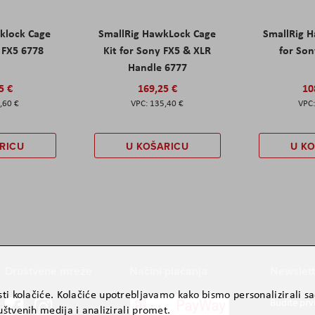
klock Cage
SmallRig HawkLock Cage
SmallRig 
y FX5 6778
Kit for Sony FX5 & XLR
for Son
Handle 6777
5 €
169,25 €
10
,60 €
135,40 €
RICU
U KOŠARICU
U K
Društvene mreže
Načini plaćanja
Newslett
ti kolačiće. Kolačiće upotrebljavamo kako bismo personalizirali sad
Budite prv
štvenih medija i analizirali promet.