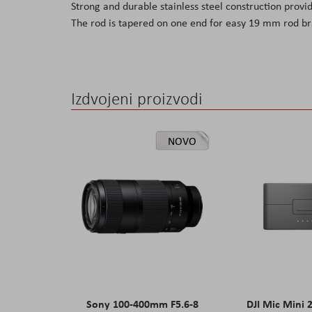
Strong and durable stainless steel construction pro
the
The rod is tapered on one end for easy 19 mm rod b
images
gallery
Izdvojeni proizvodi
NOVO
Sony 100-400mm F5.6-8
DJI Mic Mini 