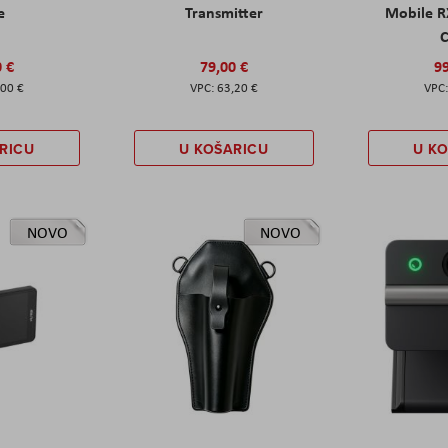
e
Transmitter
Mobile R
C
0 €
79,00 €
99
,00 €
63,20 €
RICU
U KOŠARICU
U K
NOVO
NOVO