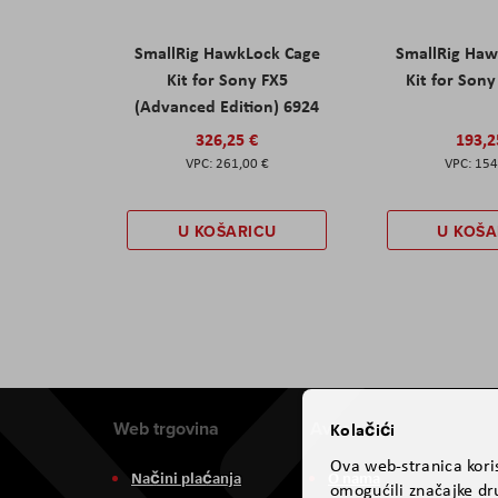
SmallRig HawkLock Cage
SmallRig Haw
Kit for Sony FX5
Kit for Son
(Advanced Edition) 6924
326,25 €
193,2
261,00 €
154
U KOŠARICU
U KOŠA
Web trgovina
Aviteh
Kolačići
Ova web-stranica koris
Načini plaćanja
O nama
omogućili značajke dru