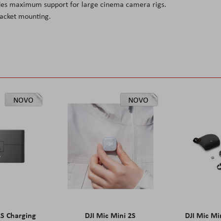
vides maximum support for large cinema camera rigs.
racket mounting.
NOVO
NOVO
2S Charging
DJI Mic Mini 2S
DJI Mic Mi