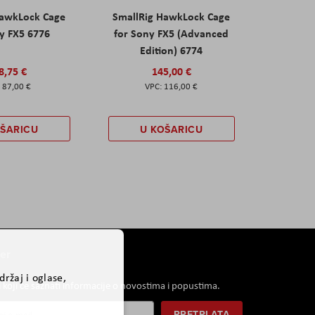
HawkLock Cage
SmallRig HawkLock Cage
y FX5 6776
for Sony FX5 (Advanced
Edition) 6774
8,75 €
145,00 €
87,00 €
116,00 €
OŠARICU
U KOŠARICU
er
ržaj i oglase,
i koji će saznati informacije o novostima i popustima.
PRETPLATA