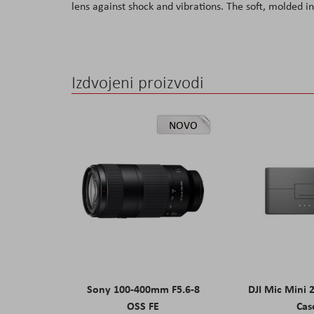
lens against shock and vibrations. The soft, molded in
the
images
gallery
Izdvojeni proizvodi
NOVO
Sony 100-400mm F5.6-8
DJI Mic Mini 
OSS FE
Cas