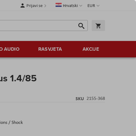
Jezik
Valuta
Prijavi se
Hrvatski
EUR
Traži
Košarica
Traži
O AUDIO
RASVJETA
AKCIJE
us 1.4/85
SKU
2155-368
ions / Shock