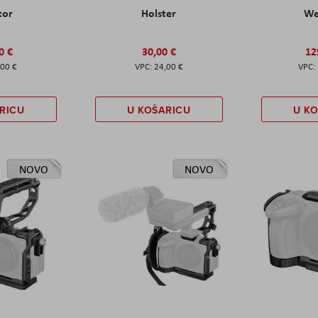
tor
Holster
W
0 €
30,00 €
12
,00 €
24,00 €
RICU
U KOŠARICU
U K
NOVO
NOVO