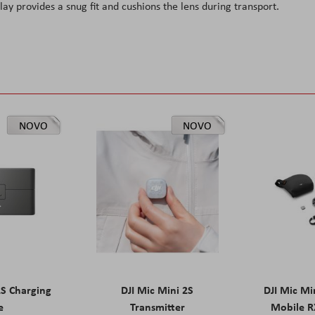
lay provides a snug fit and cushions the lens during transport.
NOVO
NOVO
2S Charging
DJI Mic Mini 2S
DJI Mic Mi
e
Transmitter
Mobile R