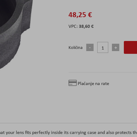
48,25 €
38,60 €
Količina
Plaćanje na rate
t your lens fits perfectly inside its carrying case and also protects t