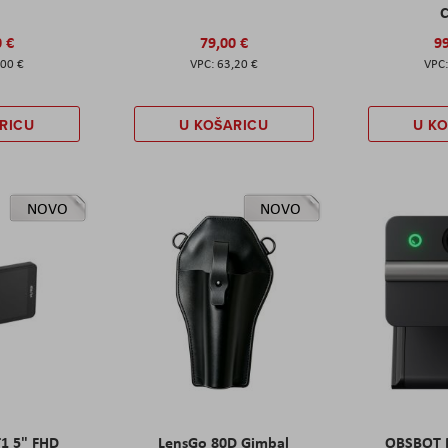
C
0 €
79,00 €
99
,00 €
63,20 €
RICU
U KOŠARICU
U K
NOVO
NOVO
T1 5" FHD
LensGo 80D Gimbal
OBSBOT M