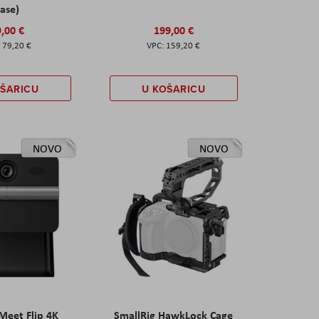
ase)
,00 €
199,00 €
79,20 €
159,20 €
OŠARICU
U KOŠARICU
NOVO
NOVO
eet Flip 4K
SmallRig HawkLock Cage