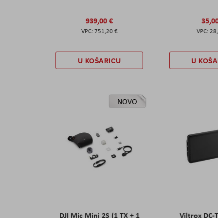
939,00 €
35,0
751,20 €
28
U KOŠARICU
U KOŠA
NOVO
DJI Mic Mini 2S (1 TX + 1
Viltrox DC-