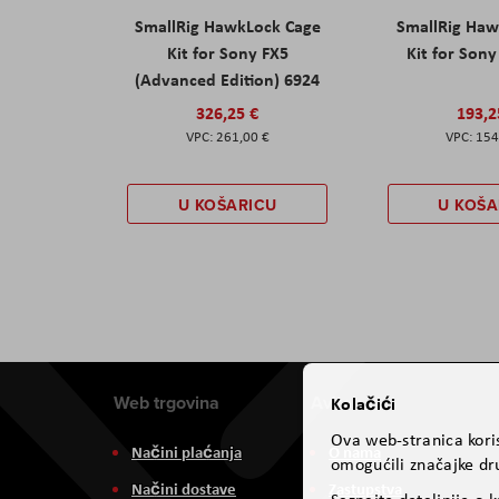
SmallRig HawkLock Cage
SmallRig Haw
Kit for Sony FX5
Kit for Son
(Advanced Edition) 6924
326,25 €
193,2
261,00 €
154
U KOŠARICU
U KOŠA
Web trgovina
Aviteh
Kolačići
Ova web-stranica koris
Načini plaćanja
O nama
omogućili značajke dru
Načini dostave
Zastupstva