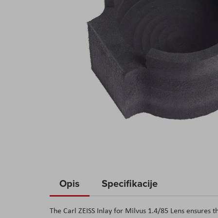
Skip
to
Opis
Specifikacije
the
beginning
The Carl ZEISS Inlay for Milvus 1.4/85 Lens ensures tha
of