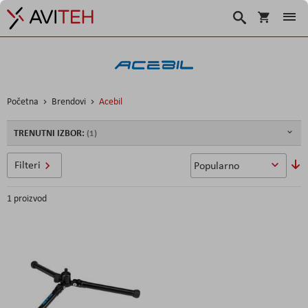
Košarica
Traži
Početna
Brendovi
Acebil
TRENUTNI IZBOR:
P
Filteri
si
1
proizvod