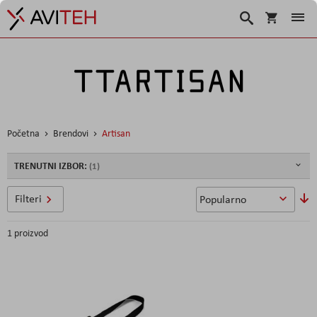
Košarica
Traži
Početna
Brendovi
Artisan
TRENUTNI IZBOR:
P
Filteri
si
1
proizvod