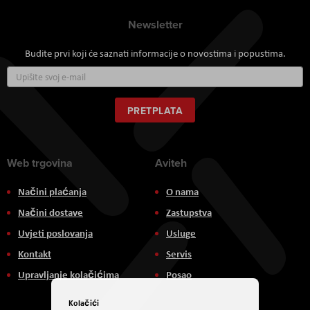
Newsletter
Budite prvi koji će saznati informacije o novostima i popustima.
Prijavite
se
za
naš
PRETPLATA
newsletter:
Web trgovina
Aviteh
Načini plaćanja
O nama
Načini dostave
Zastupstva
Uvjeti poslovanja
Usluge
Kontakt
Servis
Upravljanje kolačićima
Posao
Kolačići