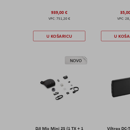
939,00 €
35,0
751,20 €
28
U KOŠARICU
U KOŠA
NOVO
DJI Mic Mini 2S (1 TX + 1
Viltrox DC-