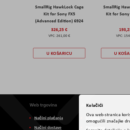
SmallRig HawkLock Cage
SmallRig Haw
Kit for Sony FX5
Kit for Son
(Advanced Edition) 6924
326,25 €
193,2
261,00 €
154
U KOŠARICU
U KOŠA
Web trgovina
Aviteh
Kolačići
Ova web-stranica koris
Načini plaćanja
O nama
omogućili značajke dru
Načini dostave
Zastupstva