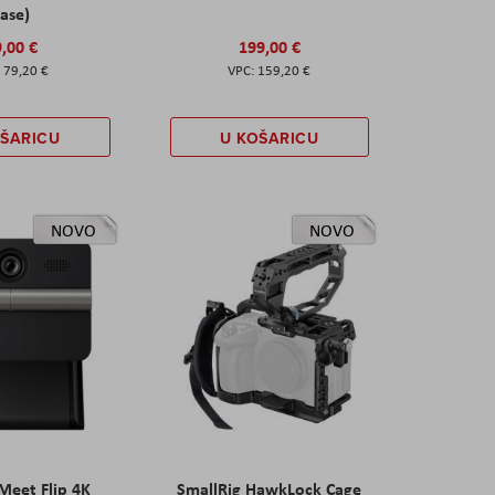
ase)
,00 €
199,00 €
79,20 €
159,20 €
OŠARICU
U KOŠARICU
NOVO
NOVO
eet Flip 4K
SmallRig HawkLock Cage