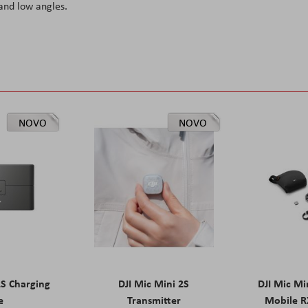
 and low angles.
NOVO
NOVO
2S Charging
DJI Mic Mini 2S
DJI Mic Mi
e
Transmitter
Mobile R