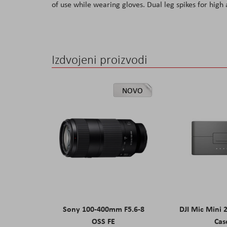
of use while wearing gloves. Dual leg spikes for high
the
images
gallery
Izdvojeni proizvodi
NOVO
Sony 100-400mm F5.6-8
DJI Mic Mini 
OSS FE
Cas