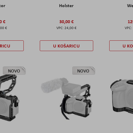
tor
Holster
W
0 €
30,00 €
12
,00 €
24,00 €
RICU
U KOŠARICU
U K
NOVO
NOVO