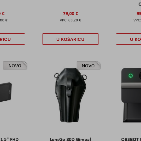
C
0 €
79,00 €
99
,00 €
63,20 €
RICU
U KOŠARICU
U K
NOVO
NOVO
T1 5" FHD
LensGo 80D Gimbal
OBSBOT M