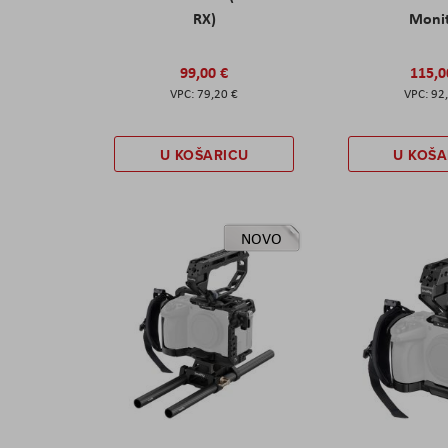
RX)
Moni
99,00 €
115,0
79,20 €
92
U KOŠARICU
U KOŠA
NOVO