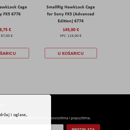
HawkLock Cage
SmallRig HawkLock Cage
y FX5 6776
for Sony FX5 (Advanced
Edition) 6774
8,75 €
145,00 €
87,00 €
116,00 €
OŠARICU
U KOŠARICU
er
ržaj i oglase,
i koji će saznati informacije o novostima i popustima.
PRETPLATA