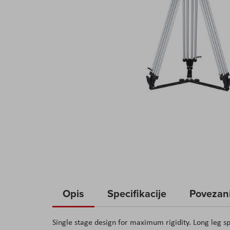
Skip
to
Opis
Specifikacije
Povezani
the
beginning
Single stage design for maximum rigidity. Long leg sp
of