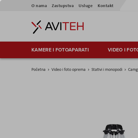
Preskoči
O nama
Zastupstva
Usluge
Kontakt
na
sadržaj
KAMERE I FOTOAPARATI
VIDEO I FO
Početna
Video i foto oprema
Stativi i monopodi
Camge
Skip
to
the
end
of
the
images
gallery