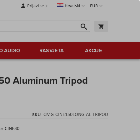
Jezik
Valuta
Prijavi se
Hrvatski
EUR
Traži
Košarica
Traži
O AUDIO
RASVJETA
AKCIJE
50 Aluminum Tripod
SKU
CMG-CINE150LONG-AL-TRIPOD
or CINE30